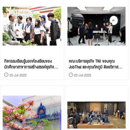
กิจกรรมเรียนรู้นอกห้องเรียนของ
คณะบริหารธุรกิจ TNI ขอบคุณ
นักศึกษาสาขาการสร้างสรรค์ธุรกิจ
JobThai และคุณภัคภูมิ ดิษยวิภาส
บริการสไตล์ญี่ปุ่น
ศิษย์เก่าสาขาการตลาดดิจิทัล ที่กลับ
25-Jul-2025
02-Jul-2025
มาแบ่งปันความรู้สู่นักศึกษารุ่นใหม่