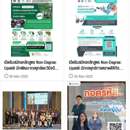
เปิดรับสมัครหลักสูตร Non-Degree:
เปิดรับสมัครหลักสูตร Non-Degree:
Upskill นักพัฒนากลยุทธ์และวินิจฉัย
Upskill นักกลยุทธ์การตลาดดิจิทัลและ
นวัตกรรมองค์กรที่ยั่งยืนสำหรับ
เทคโนโลยีทางการตลาด
05-Mar-2025
05-Mar-2025
SMEs (รุ่นที่ 2)