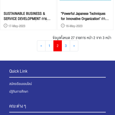
SUSTAINABLE BUSINESS &
"Powerful Japanese Techniques
SERVICE DEVELOPMENT การ
for Innovative Organization" การ
พัฒนาธุรกิจและบริการเพื่อความยั่งยืน
พัฒนานวัตกรรมด้วยแนวคิด
17-May-2023
16-May-2023
กระบวนการแบบญี่ปุ่น
ข้อมูลทั้งหมด 27 รายการ
หน้า 2 จาก 3 หน้า
«
1
2
3
»
Quick Link
สมัครเรียนออนไลน์
ปฏิทินการศึกษา
คณะต่าง ๆ