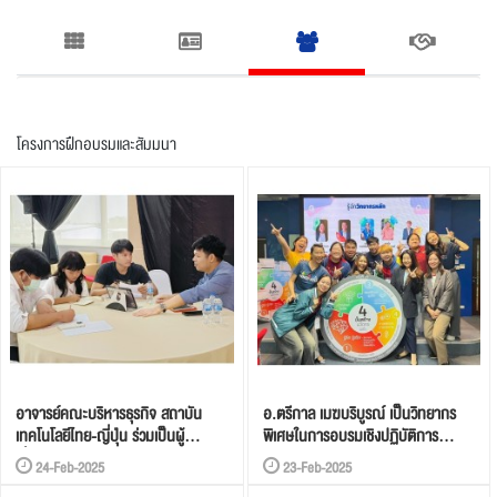
อาจารย์คณะบริหารธุรกิจ สถาบัน
อ.ตรีกาล เมฆบริบูรณ์ เป็นวิทยากร
เทคโนโลยีไทย-ญี่ปุ่น ร่วมเป็นผู้
พิเศษในการอบรมเชิงปฏิบัติการ
เชี่ยวชาญให้คำแนะนำในกิจกรรม
STEAM4INNOVATOR โครงการ
24-Feb-2025
23-Feb-2025
Hackathon การประกวดผลงาน The
พัฒนาศักยภาพผู้สร้างนวัตกรอย่าง