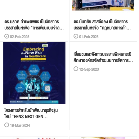
ดร.มรกต กำแพงเพชร เป็นวิทยากร
ดร.นันทชัย สาสดีอ่อง เป็นวิทยากร
บรรยายในหัวข้อ “การเขียนแบบจำลอง
บรรยายในหัวข้อ “กฎหมายการค้า
ธุรกิจ (Business Model Canvas :
ภาษี การลงทุน การเงินและบัญชี
02-Feb-2025
01-Feb-2025
BMC)” โครงการ “เร่งการจัดตั้ง และ
สำหรับผู้ประกอบการยุคใหม่”
ขยายธุรกิจของผู้ประกอบการ
โครงการ “เร่งการจัดตั้ง และขยาย
อัจฉริยะ” ของศูนย์ส่งเสริม
ธุรกิจของผู้ประกอบการอัจฉริยะ” ของ
เยี่ยมชมและฟังการบรรยายพิเศษกรณี
อุตสาหกรรมภาคที่ 3 จังหวัดพิจิตร
ศูนย์ส่งเสริมอุตสาหกรรมภาคที่ 3
ศึกษาองค์กรจัดทำระบบการจัดการ
จังหวัดพิจิตร
นวัตกรรม ตามมาตรฐานสากล
12-Sep-2023
ISO56002 Innovation
Management System ที่
Technology Promotion
Association (Thailand-Japan)
โครงการสำหรับนักพัฒนาธุรกิจรุ่น
ใหม่ TEENS NEXT GEN
"Embracing the New Era in
19-Mar-2024
Healthcare"