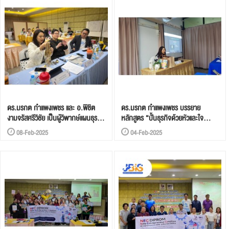
Health Promotion Innovation
เข้มข้น (Trainers’ Lab) ประจำปี
Playground ภาคกลาง
2568
ดร.มรกต กำแพงเพชร และ อ.พิชิต
ดร.มรกต กำแพงเพชร บรรยาย
งามจรัสศรีวิชัย เป็นผู้วิพากษ์แผนธุรกิจ
หลักสูตร “ปั้นธุรกิจด้วยหัวและใจ
วิเคราะห์ความเป็นไปได้ของธุรกิจ
MIND STAR 5W1H” มุ่งเสริม
08-Feb-2025
04-Feb-2025
การนำเสนอโมเดลธุรกิจ Pitch Deck
ศักยภาพผู้ประกอบการอุตสาหกรรม
โครงการ “เร่งการจัดตั้ง และขยาย
และชุมชน
ธุรกิจของผู้ประกอบการอัจฉริยะ” ของ
ศูนย์ส่งเสริมอุตสาหกรรมภาคที่ 3
จังหวัดพิจิตร