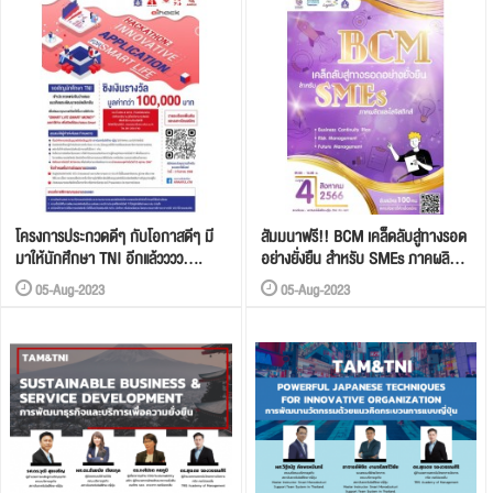
โครงการประกวดดีๆ กับโอกาสดีๆ มี
สัมมนาฟรี!! BCM เคล็ดลับสู่ทางรอด
มาให้นักศึกษา TNI อีกแล้วววว....
อย่างยั่งยืน สำหรับ SMEs ภาคผลิต
และโลจิสติกส์
05-Aug-2023
05-Aug-2023