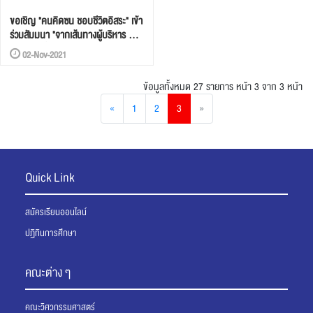
ขอเชิญ "คนคิดซน ชอบชีวิตอิสระ" เข้า
ร่วมสัมมนา "จากเส้นทางผู้บริหาร HR
สู่กูรู แค็มปิ้ง" โดยลุงแฉ จตุพรชัย
02-Nov-2021
ข้อมูลทั้งหมด 27 รายการ
หน้า 3 จาก 3 หน้า
«
1
2
3
»
Quick Link
สมัครเรียนออนไลน์
ปฏิทินการศึกษา
คณะต่าง ๆ
คณะวิศวกรรมศาสตร์