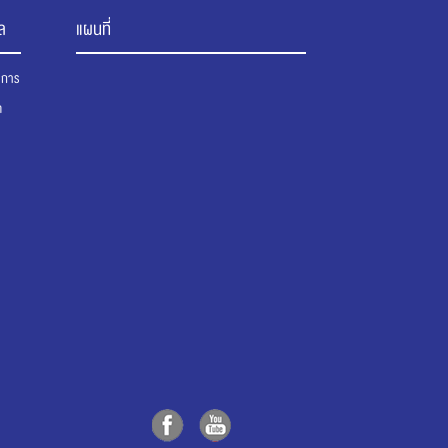
ล
แผนที่
นาการ
ต