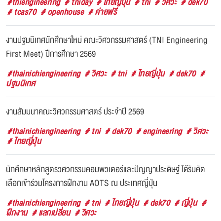
#tniengineering
# tniday
# ไทยญี่ปุ่น
# tni
# วิศวะ
# dek70
# tcas70
# openhouse
# ค่ายฟรี
งานปฐมนิเทศนักศึกษาใหม่ คณะวิศวกรรมศาสตร์ (TNI Engineering
First Meet) ปีการศึกษา 2569
#thainichiengineering
# วิศวะ
# tni
# ไทยญี่ปุ่น
# dek70
#
ปฐมนิเทศ
งานสัมมนาคณะวิศวกรรมศาสตร์ ประจำปี 2569
#thainichiengineering
# tni
# dek70
# engineering
# วิศวะ
# ไทยญี่ปุ่น
นักศึกษาหลักสูตรวิศวกรรมคอมพิวเตอร์และปัญญาประดิษฐ์ ได้รับคัด
เลือกเข้าร่วมโครงการฝึกงาน AOTS ณ ประเทศญี่ปุ่น
#thainichiengineering
# tni
# ไทยญี่ปุ่น
# dek70
# ญี่ปุ่น
#
ฝึกงาน
# แลกเปลี่ยน
# วิศวะ