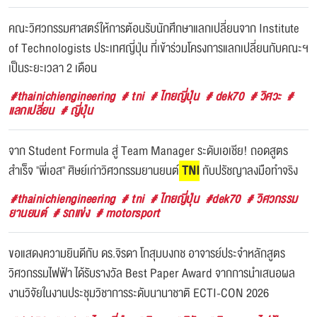
คณะวิศวกรรมศาสตร์ให้การต้อนรับนักศึกษาแลกเปลี่ยนจาก Institute
of Technologists ประเทศญี่ปุ่น ที่เข้าร่วมโครงการแลกเปลี่ยนกับคณะฯ
เป็นระยะเวลา 2 เดือน
#thainichiengineering
# tni
# ไทยญี่ปุ่น
# dek70
# วิศวะ
#
แลกเปลี่ยน
# ญี่ปุ่น
จาก Student Formula สู่ Team Manager ระดับเอเชีย! ถอดสูตร
สำเร็จ "พี่เอส" ศิษย์เก่าวิศวกรรมยานยนต์
TNI
กับปรัชญาลงมือทำจริง
#thainichiengineering
# tni
# ไทยญี่ปุ่น
#dek70
# วิศวกรรม
ยานยนต์
# รถแข่ง
# motorsport
ขอแสดงความยินดีกับ ดร.จิรดา โกสุมบงกช อาจารย์ประจำหลักสูตร
วิศวกรรมไฟฟ้า ได้รับรางวัล Best Paper Award จากการนำเสนอผล
งานวิจัยในงานประชุมวิชาการระดับนานาชาติ ECTI-CON 2026