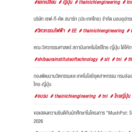
#แลกเปลี่ยน
# ญี่ปุ่น
# thainichiengineering
# tn
บริษัท เซฟ-ที-คัต สมาร์ท (ประเทศไทย) จำกัด มอบอุปกร
#วิศวกรรมไฟฟ้า
# EE
# thainichiengineering
# 
คณะวิศวกรรมศาสตร์ สถาบันเทคโนโลยีไทย-ญี่ปุ่น ได้ให
#shibaurainstituteoftechnology
# sit
# tni
# th
กองพัฒนานวัตกรรมและเทคโนโลยีอุตสาหกรรม กรมส่งเสริม
ไทย-ญี่ปุ่น
#อบรม
# thainichiengineering
# tni
# ไทยญี่ปุ่น
ขอแสดงความยินดีกับนักศึกษาในโครงการ “MushPot: วั
2026