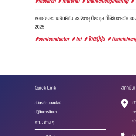
#research
# material
# thainichiengineering
# 
ขอแสดงความยินดีกับ ดร.จิรายุ ปีตะกุล ที่ได้รับราง
2025
#semiconductor
# tni
# ไทยญี่ปุ่น
# thainichien
Quick Link
สถาบันเ
สมัครเรียนออนไลน์
17
ปฏิทินการศึกษา
แข
10
คณะต่าง ๆ