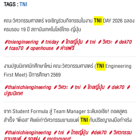
TAGS :
TNI
คณะวิศวกรรมศาสตร์ ขอเชิญร่วมกิจกรรมในงาน
TNI
DAY 2026 ฉลอง
ครบรอบ 19 ปี สถาบันเทคโนโลยีไทย-ญี่ปุ่น
#tniengineering
# tniday
# ไทยญี่ปุ่น
# tni
# วิศวะ
# dek70
# tcas70
# openhouse
# ค่ายฟรี
งานปฐมนิเทศนักศึกษาใหม่ คณะวิศวกรรมศาสตร์ (
TNI
Engineering
First Meet) ปีการศึกษา 2569
#thainichiengineering
# วิศวะ
# tni
# ไทยญี่ปุ่น
# dek70
#
ปฐมนิเทศ
จาก Student Formula สู่ Team Manager ระดับเอเชีย! ถอดสูตร
สำเร็จ "พี่เอส" ศิษย์เก่าวิศวกรรมยานยนต์
TNI
กับปรัชญาลงมือทำจริง
#thainichiengineering
# tni
# ไทยญี่ปุ่น
#dek70
# วิศวกรรม
ยานยนต์
# รถแข่ง
# motorsport