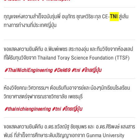
กุญแจแห่งความสำเร็จฉบับรุ่นพี่ อนุภัทร ชุณหวิริยะกุล CE-
TNI
สู่เส้น
ทางการทำงานที่ประเทศญี่ปุ่น
ขอแสดงความยินดีกับ อ.พิมพ์เพชร สระทองอุ่น และทีมวิจัยจากห้องแลป
ที่ได้รับทุนวิจัยจาก Thailand Toray Science Foundation (TTSF)
#ThaiNichiEngineering #Dek69 #tni #ไทยญี่ปุ่น
ห้องวิจัยคณะวิศวกรรมฯ ต้อนรับทีมอาจารย์และน้องๆนักเรียนโรงเรียน
วิทยาศาสตร์จุฬาภรณราชวิทยาลัย เพชรบุรี
#thainichiengineering #tni #ไทยญี่ปุ่น
ขอแสดงความยินดีกับ อ.ดร.ชวัลณัฐ ชัยชุมพร และ อ.ดร.ศิริพงษ์ แสงสาร
พันธ์ ที่สำเร็จการศึกษาระดับปริญญาเอกจาก Gunma University