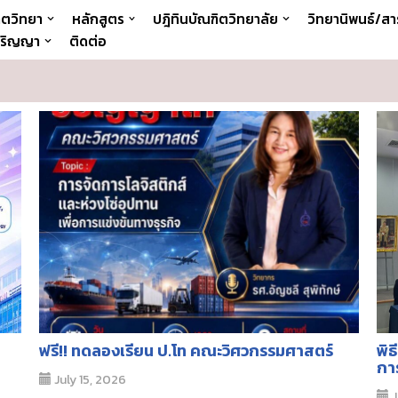
ิตวิทยา
หลักสูตร
ปฎิทินบัณฑิตวิทยาลัย
วิทยานิพนธ์/สา
 ปริญญา
ติดต่อ
ฟรี!! ทดลองเรียน ป.โท คณะวิศวกรรมศาสตร์
พิ
กา
July 15, 2026
J