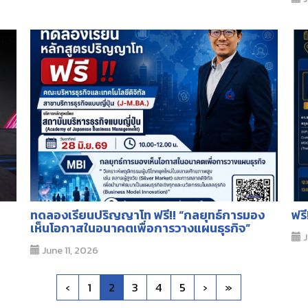
ทดลองเรียนปริญญาโท ฟรี!! “กลยุทธ์การมอง
ฟร
เห็นโอกาสในอนาคตเพื่อการวางแผนธุรกิจ”
J
June 11, 2026
‹
1
2
3
4
5
›
»