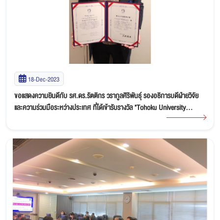
18-Dec-2023
ขอแสดงความยินดีกับ รศ.ดร.รัตติกร วรากูลศิริพันธุ์ รองอธิการบดีฝ่ายวิจัย
และความร่วมมือระหว่างประเทศ ที่ได้เข้ารับรางวัล "Tohoku University
International Award" ณ Tohoku University, Sendai ประเทศญี่ปุ่น