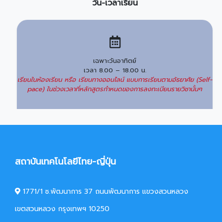
วัน-เวลาเรียน
เฉพาะวันอาทิตย์
เวลา 8.00 – 18.00 น.
เรียนในห้องเรียน หรือ เรียนทางออนไลน์ แบบการเรียนตามอัธยาศัย (Self-
pace) ในช่วงเวลาที่หลักสูตรกำหนดของการลงทะเบียนรายวิชานั้นๆ
สถาบันเทคโนโลยีไทย-ญี่ปุ่น
1771/1 ซ.พัฒนาการ 37 ถนนพัฒนาการ แขวงสวนหลวง
เขตสวนหลวง กรุงเทพฯ 10250