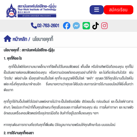
สมัครเรียน
02-763-2601
หน้าหลัก
นโยบายคุกกี้
นโยบายคุกกี้ : สถาบันเทคโนโลยีไทย-ญี่ปุ่น
1. คุกกี้คืออะไร
คุกกี้เป็นไฟล์ข้อความขนาดเล็กมากที่จัดเก็บไว้ในคอมพิวเตอร์ แท็บเล็ต หรือโทรศัพท์มือถือของคุณ คุกกี้ไม่
เป็นอันตรายต่อคอมพิวเตอร์ของคุณ หรือความปลอดภัยของคุณอย่างที่เข้าใจ และไม่เกี่ยวข้องกับไวรัส เช่น
‘โทรจัน’ แต่อย่างใด เมื่อคุณเข้าชมเว็บไซต์ คุกกี้จะอนุญาตให้เว็บไซต์ ‘จดจำ’ คุณและวิธีที่คุณใช้งานเว็บไซต์ใน
แต่ละครั้งที่คุณกลับมาเข้าชมอีก ซึ่งหมายความว่าคุณจะได้รับประสบการณ์การใช้งานออนไลน์ที่ดียิ่งขึ้นกว่า
เดิมมาก
คุกกี้ถูกใช้กับเว็บไซต์ทั่วไปอย่างแพร่หลายไม่ว่าจะเป็นโซเชียลมีเดีย เสิร์จเอนจิ้น กล่องอีเมล์ และเว็บไซต์ข่าวสาร
ต่างๆ โดยมันจะทำหน้าที่เก็บคุณลักษณะที่คุณชื่นชอบและการตั้งค่าของคุณ เช่น การตั้งค่าภาษา และขนาดตัว
อักษรบนเครื่องคอมพิวเตอร์หรืออุปกรณ์มือถือ สินค้าที่อยู่ในรถเข็นของคุณ ฯลฯ
หากคุณต้องการทราบเกี่ยวกับคุกกี้เพิ่มเติม มีข้อมูลมากมายพร้อมให้คุณศึกษาในระบบออนไลน์
2. การใช้งานคุกกี้ของเรา