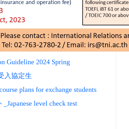
n Guideline 2024 Spring
期受入協定生
plans for exchange students
se level check test