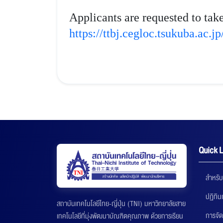
Applicants are requested to tak
https://ttbj.cegloc.tsukuba.ac.j
Quick L
สำหรับ
ปฏิทิ
สถาบันเทคโนโลยีไทย-ญี่ปุ่น (TNI) มหาวิทยาลัยสาย
การจัด
เทคโนโลยีที่มุ่งพัฒนาบัณฑิตคุณภาพ ด้วยการเรียน