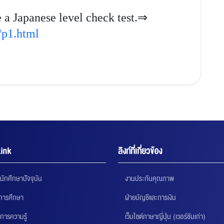
e a Japanese level check test.⇒
p/p1.html
ink
ลิงก์ที่เกี่ยวข้อง
นักศึกษาปัจจุบัน
งานประกันคุณภาพ
นการศึกษา
ฝ่ายบัญชีและการเงิน
การความรู้
เว็บไซต์ภาษาญี่ปุ่น (เวอร์ชันเก่า)