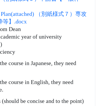
earch Plan(attached) （別紙様式７）専攻
】.docx
from Dean
academic year of university
)
ficiency
 the course in Japanese, they need
 the course in English, they need
e.
s (should be concise and to the point)