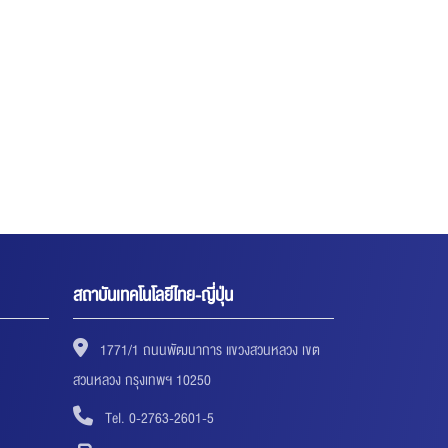
สถาบันเทคโนโลยีไทย-ญี่ปุ่น
1771/1 ถนนพัฒนาการ แขวงสวนหลวง เขต
สวนหลวง กรุงเทพฯ 10250
Tel. 0-2763-2601-5