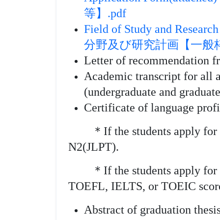
等】.pdf
Field of Study and Res
分野及び研究計画【一般枠等
Letter of recommendation 
Academic transcript for all 
(undergraduate and graduate
Certificate of language pro
＊If the students apply for
N2(JLPT).
＊If the students apply for
TOEFL, IELTS, or TOEIC scor
Abstract of graduation thesi