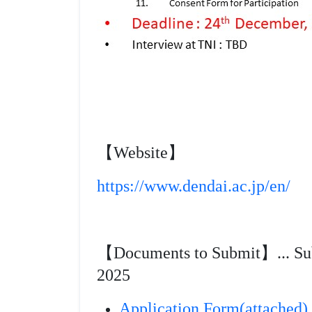
【Website】
https://www.dendai.ac.jp/en/
【Documents to Submit】... Sub
2025
Application Form(a