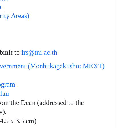
h
y Areas)
bmit to
irs@tni.ac.th
 Government (Monbukagakusho: MEXT)
rogram
Plan
om the Dean (addressed to the
y).
4.5 x 3.5 cm)