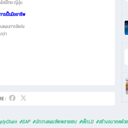
โลยีไทย-ญี่ปุ่น
่การเป็นมืออาชีพ
วางแผนการจัดส่ง
ดกว่า
E :
pplyChain
#SAP
#นักวางแผนซัพพลายเชน
#เด็กLD
#สร้างอนาคตด้วยด