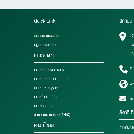
Quick Link
สถาบันเ
สมัครเรียนออนไลน์
17
ปฏิทินการศึกษา
แข
10
คณะต่าง ๆ
Te
คณะวิศวกรรมศาสตร์
คณะเทคโนโลยีสารสนเทศ
ww
คณะบริหารธุรกิจ
คณะสื่อสารสากล
tn
บัณฑิตวิทยาลัย
ลิงก์ที่เก
วิทยาลัยนานาชาติ (TNIC)
ดาวน์โหลด
การคุ้มคร