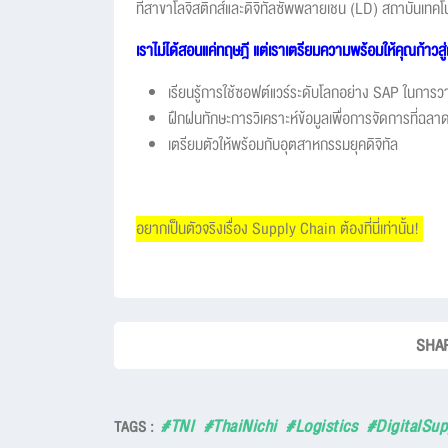
ที่สาขาโลจิสติกส์และดิจิทัลซัพพลายเชน (LD)
สถาบันเทคโน
เราไม่ได้สอนแค่ทฤษฎี แต่เราเตรียมความพร้อมให้คุณก้าวสู
เรียนรู้การใช้ซอฟต์แวร์ระดับโลกอย่าง SAP ในการ
ฝึกฝนทักษะการวิเคราะห์ข้อมูลเพื่อการจัดการที่ฉลา
เตรียมตัวให้พร้อมกับอุตสาหกรรมยุคดิจิทัล
อยากเป็นตัวจริงเรื่อง Supply Chain ต้องที่นี่เท่านั้น!
SHAR
#TNI
#ThaiNichi
#Logistics
#DigitalSu
TAGS :