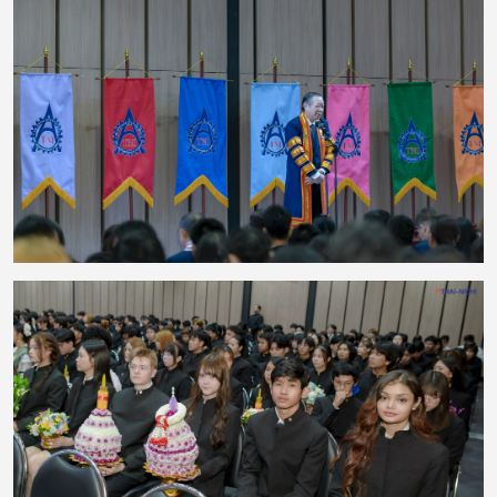
งานยังมีพิธีมอบรางวัลแก่นักศึกษาที่มีผลการเรียนดีเด่น เพื่อยกย่องความตั้งใจ
ความรับผิดชอบ และความมุ่งมั่นในการศึกษา ซึ่งสะท้อนให้เห็นว่าความสำเร็จเกิด
จากการเรียนรู้อย่างต่อเนื่อง ควบคู่กับความพยายามและความมีวินัย กิจกรรมครั้ง
นี้ช่วยสืบสานประเพณีอันดีงาม พร้อมเสริมสร้างความสัมพันธ์ที่ดีระหว่างคณาจารย์
และนักศึกษา ตลอดจนสร้างแรงบันดาลใจให้นักศึกษามุ่งมั่นพัฒนาตนเองต่อไป