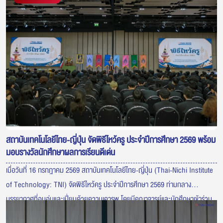
สถาบันเทคโนโลยีไทย-ญี่ปุ่น จัดพิธีไหว้ครู ประจำปีการศึกษา 2569 พร้อม
มอบรางวัลนักศึกษาผลการเรียนดีเด่น
เมื่อวันที่ 16 กรกฎาคม 2569 สถาบันเทคโนโลยีไทย-ญี่ปุ่น (Thai-Nichi Institute
of Technology: TNI) จัดพิธีไหว้ครู ประจำปีการศึกษา 2569 ท่ามกลาง
บรรยากาศที่อบอุ่นและเปี่ยมด้วยความเคารพ โดยมีคณาจารย์และนักศึกษาเข้าร่วม
พิธีอย่างพร้อมเพรียง เพื่อแสดงความกตัญญูต่อครูผู้ประสิทธิ์ประสาทวิชา ภายใน