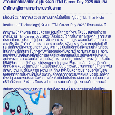
สถาบันเทคโนโลยีไทย-ญี่ปุ่น จัดงาน TNI Career Day 2026 เชื่อมโยง
นักศึกษาสู่โอกาสการทำงานระดับสากล
เมื่อวันที่ 22 กรกฎาคม 2569 สถาบันเทคโนโลยีไทย-ญี่ปุ่น (TNI: Thai-Nichi
Institute of Technology) จัดงาน “TNI Career Day 2026” กิจกรรมส่งเสริม
ศักยภาพนักศึกษาและเตรียมความพร้อมสู่โลกการทำงาน โดยมีบริษัทชั้นนำจาก
ภายในงาน TNI Career Day 2026 ได้รวบรวมโอกาสในการทำงานจากหลากหลาย
ประเทศไทยและประเทศญี่ปุ่นกว่า 30 แห่ง เข้าร่วมออกบูธ พร้อมเปิดรับสมัครงาน
สาขาวิชาชีพ ทั้งด้านวิศวกรรมศาสตร์ การบริหารจัดการ ธุรกิจ และเทคโนโลยี เพื่อ
และนักศึกษาฝึกงานรวมกว่า 1,000 ตำแหน่ง นับเป็นอีกหนึ่งกิจกรรมสำคัญที่ช่วย
ให้นักศึกษาได้ค้นหาเส้นทางอาชีพที่สอดคล้องกับความรู้ ความสามารถ และความ
สร้างโอกาสด้านอาชีพและเชื่อมโยงนักศึกษาสู่ตลาดแรงงานทั้งในประเทศและต่าง
นอกจากนี้ นักศึกษายังได้มีโอกาสพูดคุยและแลกเปลี่ยนประสบการณ์กับฝ่าย
สนใจของตนเอง พร้อมทั้งเปิดมุมมองสู่การทำงานกับองค์กรชั้นนำของญี่ปุ่น ซึ่งเป็น
ประเทศ
ทรัพยากรบุคคล (HR) และผู้ประกอบการโดยตรง เพื่อแลกเปลี่ยนข้อมูลเกี่ยวกับ
อีกหนึ่งจุดเด่นของสถาบันเทคโนโลยีไทย-ญี่ปุ่นในการพัฒนาบุคลากรที่มีศักยภาพใน
ลักษณะงาน แนวโน้มตลาดแรงงาน และทักษะที่จำเป็นต่อการประกอบอาชีพในยุค
ระดับสากล
บรรยากาศภายในงานเต็มไปด้วยความคึกคักจากกิจกรรมพิเศษและของที่ระลึกจาก
ปัจจุบัน ตลอดจนสร้างเครือข่ายทางวิชาชีพที่เป็นประโยชน์ต่อการทำงานในอนาคต
บริษัทที่เข้าร่วม ซึ่งช่วยเสริมสร้างประสบการณ์การเรียนรู้และการเตรียมความพร้อม
สู่เส้นทางอาชีพอย่างครบวงจร สะท้อนถึงความมุ่งมั่นของสถาบันเทคโนโลยีไทย-
ญี่ปุ่นในการเชื่อมโยงภาคการศึกษาเข้ากับภาคอุตสาหกรรม เพื่อผลิตบัณฑิตที่มี
คุณภาพ พร้อมตอบโจทย์ความต้องการของตลาดแรงงาน และก้าวสู่การทำงานใน
ระดับนานาชาติอย่างมั่นใจ