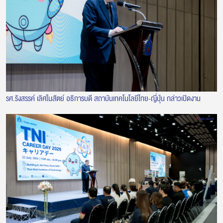
รศ.รังสรรค์ เลิศในสัตย์ อธิการบดี สถาบันเทคโนโลยีไทย-ญี่ปุ่น กล่าวเปิดงาน