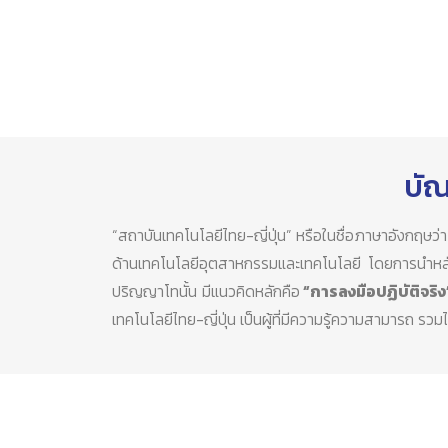
บัณ
“สถาบันเทคโนโลยีไทย-ญี่ปุ่น” หรือในชื่อภาษาอังกฤษว
ด้านเทคโนโลยีอุตสาหกรรมและเทคโนโลยี โดยการนำห
ปริญญาโทนั้น มีแนวคิดหลักคือ
“การลงมือปฏิบัติจริง
เทคโนโลยีไทย-ญี่ปุ่น เป็นผู้ที่มีความรู้ความสามาร