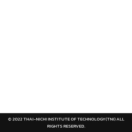
© 2022 THAI-NICHI INSTITUTE OF TECHNOLOGY(TNI) ALL
RIGHTS RESERVED.