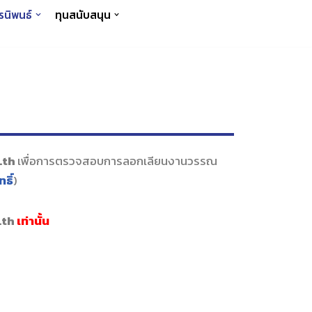
รนิพนธ์
ทุนสนับสนุน
c.th
เ
พื่อการตรวจสอบการลอกเลี
ยนงานวรรณ
ธิ์
)
.th
เท่านั้น