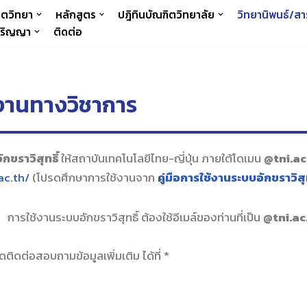
ิตวิทยา
หลักสูตร
ปฎิทินบัณฑิตวิทยาลัย
วิทยานิพนธ์/สา
 ปริญญา
ติดต่อ
านทางวิชาการ
ักขราวิสุทธิ์
ให้ส
ถาบันเทคโนโลยีไทย-ญี่ปุ่น ภายใต้โดเมน
@
tni.a
ac.th/
(โปรดศึกษาการใช้งานจาก
คู่มื
อการใช้งานระบบอักขราวิสุท
การใช้งานระบบอักขราวิสุทธิ์ ต้องใช้อีเมล์ของท่านที่เป็น
@
tni
.ac
รดติดต่อสอบถามข้อมูลเพิ่มเติ
ม ได้ที่ *