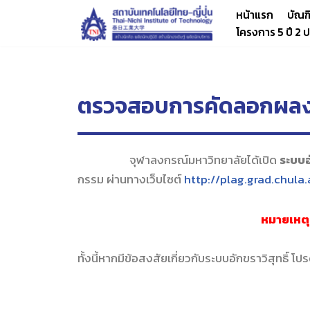
หน้าแรก
บัณฑ
โครงการ 5 ปี 2
Skip
to
content
ตรวจสอบการคัดลอกผลง
จุฬาลงกรณ์มหาวิทยาลัยได้เปิด
ระบบอ
กรรม ผ่านทางเว็บไซต์
http://plag.
grad.chula.
หมายเหตุ
ทั้งนี้หากมีข้อสงสัยเกี่ยวกั
บระบบอักขราวิสุทธิ์ โป