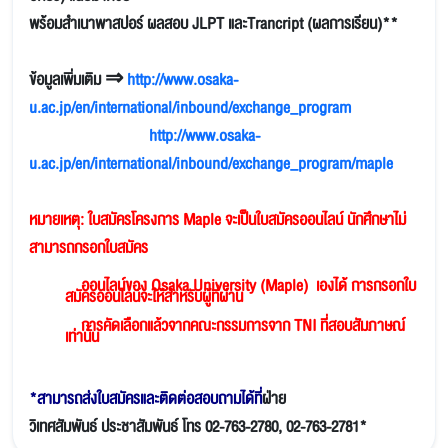
พร้อมสำเนาพาสปอร์ ผลสอบ JLPT และTrancript (ผลการเรียน)**
ข้อมูลเพิ่มเติม ⇒
http://www.osaka-
u.ac.jp/en/international/inbound/exchange_program
http://www.osaka-
u.ac.jp/en/international/inbound/exchange_program/maple
หมายเหตุ: ใบสมัครโครงการ Maple
จะเป็นใบสมัคร
ออนไลน์
นักศึกษาไม่
สามารถกรอกใบสมัคร
ออนไลน์
ของ
Osaka
University (Maple)
เอง
ได้
การกรอกใบ
สมัครออนไลน์จะให้สำหรับผู้ที่ผ่าน
การคัดเลือกแล้วจากคณะกรรมการจาก TNI ที่สอบสัมภาษณ์
เท่านั้น
*สามารถส่งใบสมัครและติดต่อสอบถามได้ที่
ฝ่าย
วิเทศสัมพันธ์ ประชาสัมพันธ์ โทร 02-763-2780, 02-763-2781*