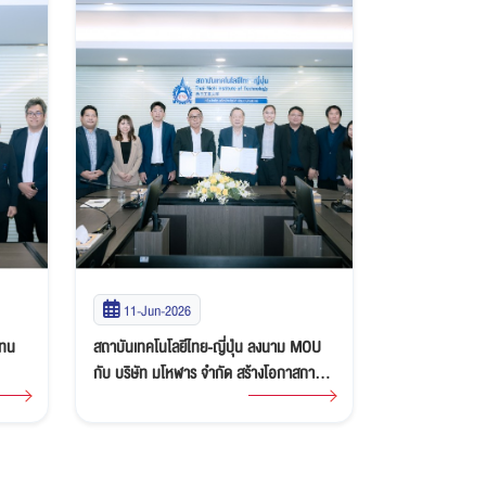
27-May-2026
20-May-2
MOU
อธิการบดี TNI ต้อนรับผู้บริหาร Nippn
สถาบันเทคโนโลยี
การ
Foods Corporation (Thailand) Ltd. หารือ
วัลดัส อินเตอร
ความร่วมมือและสนับสนุนทุนการศึกษา
ร่วมมือทางวิชาก
บริการวิชาการ 
บุคลากรและภาค