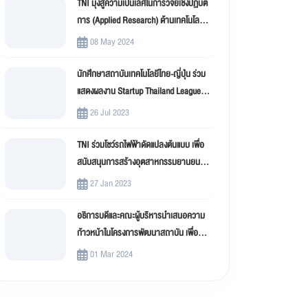
TNI มุ่งสู่ความเป็นเลิศในการวิจัยเชิงปฏิบัติ
การ (Applied Research) ด้านเทคโนโลยี
สารสนเทศ
08 May 2024
นักศึกษาสถาบันเทคโนโลยีไทย-ญี่ปุ่น ร่วม
แสดงผลงาน Startup Thailand League
2023
26 Jul 2023
TNI ร่วมโชว์รถไฟฟ้าดัดแปลงต้นแบบ เพื่อ
สนับสนุนการสร้างอุตสาหกรรมยานยนต์
ไฟฟ้าดัดแปลง (EV Conversion)
27 Jan 2023
อธิการบดีและคณะผู้บริหารนำเสนอความ
ก้าวหน้าในโครงการพัฒนาสถาบัน เพื่อขับ
เคลื่อน สถาบันเทคโนโลยีไทย-ญี่ปุ่น (TNI)
01 Mar 2024
สู่มหาวิทยาลัยดิจิทัล