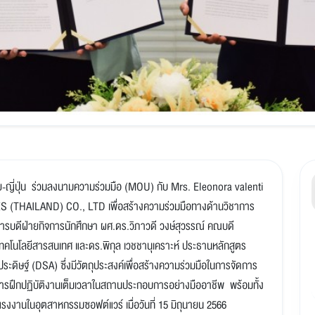
ย-ญี่ปุ่น ร่วมลงนามความร่วมมือ (MOU) กับ Mrs. Eleonora valenti
 (THAILAND) CO., LTD เพื่อสร้างความร่วมมือทางด้านวิชาการ
ารบดีฝ่ายกิจการนักศึกษา ผศ.ดร.วิภาวดี วงษ์สุวรรณ์ คณบดี
เทคโนโลยีสารสนเทศ และดร.พิกุล เวชชานุเคราะห์ ประธานหลักสูตร
ิษฐ์ (DSA) ซึ่งมีวัตถุประสงค์เพื่อสร้างความร่วมมือในการจัดการ
ารฝึกปฏิบัติงานเต็มเวลาในสถานประกอบการอย่างมืออาชีพ พร้อมทั้ง
งงานในอุตสาหกรรมซอฟต์แวร์ เมื่อวันที่ 15 มิถุนายน 2566