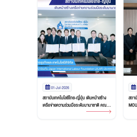
25-Jun-2026
เดินหน้าสร้าง
สถาบันเทคโนโลยีไทย-ญี่ปุ่น (TNI) ลงนาม
สถาบั
บนานาชาติ คณะ
MOU ร่วมกับ บริษัท นิวสเต็ป เอ็กซ์เชนจ์
จาก 
จิทัล ลงนาม
โปรแกรม จำกัด ส่งเสริมโอกาสนักศึกษาสู่
Limit
ational Labour
โครงการ Work and Travel in USA
หารื
ญี่ปุ่น
พัฒน