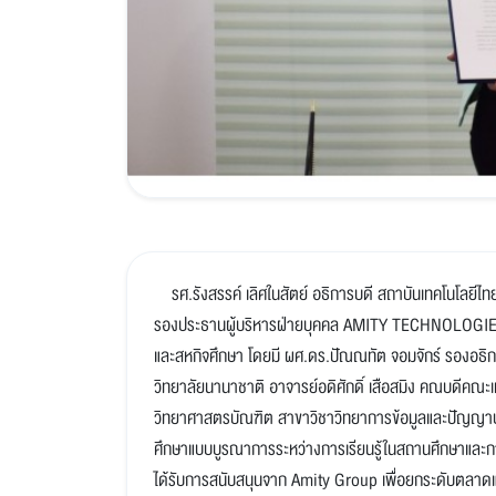
รศ.รังสรรค์ เลิศในสัตย์ อธิการบดี สถาบันเทคโนโลยีไท
รองประธานผู้บริหารฝ่ายบุคคล AMITY TECHNOLOGIES
และสหกิจศึกษา โดยมี ผศ.ดร.ปัณณทัต จอมจักร์ รองอธิก
วิทยาลัยนานาชาติ อาจารย์อดิศักดิ์ เสือสมิง คณบดีคณะ
วิทยาศาสตรบัณฑิต สาขาวิชาวิทยาการข้อมูลและปัญญาประด
ศึกษาแบบบูรณาการระหว่างการเรียนรู้ในสถานศึกษาและก
ได้รับการสนับสนุนจาก Amity Group เพื่อยกระดับตลาดแร