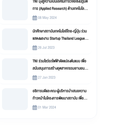
TNI มุ่งสู่ความเป็นเลิศในการวิจัยเชิงปฏิบัติ
การ (Applied Research) ด้านเทคโนโลยี
สารสนเทศ
08 May 2024
นักศึกษาสถาบันเทคโนโลยีไทย-ญี่ปุ่น ร่วม
แสดงผลงาน Startup Thailand League
2023
26 Jul 2023
TNI ร่วมโชว์รถไฟฟ้าดัดแปลงต้นแบบ เพื่อ
สนับสนุนการสร้างอุตสาหกรรมยานยนต์
ไฟฟ้าดัดแปลง (EV Conversion)
27 Jan 2023
อธิการบดีและคณะผู้บริหารนำเสนอความ
ก้าวหน้าในโครงการพัฒนาสถาบัน เพื่อขับ
เคลื่อน สถาบันเทคโนโลยีไทย-ญี่ปุ่น (TNI)
01 Mar 2024
สู่มหาวิทยาลัยดิจิทัล