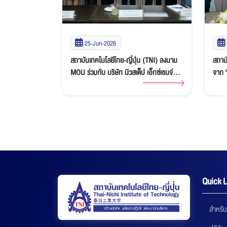
25-Jun-2026
เดินหน้าสร้าง
สถาบันเทคโนโลยีไทย-ญี่ปุ่น (TNI) ลงนาม
สถาบั
บนานาชาติ คณะ
MOU ร่วมกับ บริษัท นิวสเต็ป เอ็กซ์เชนจ์
จาก 
จิทัล ลงนาม
โปรแกรม จำกัด ส่งเสริมโอกาสนักศึกษาสู่
Limit
ational Labour
โครงการ Work and Travel in USA
หารื
ญี่ปุ่น
พัฒน
Quick L
สำหรับ