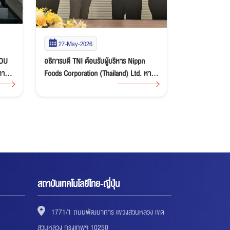
27-May-2026
20-May-2
MOU
อธิการบดี TNI ต้อนรับผู้บริหาร Nippn
สถาบันเทคโนโลยี
การ
Foods Corporation (Thailand) Ltd. หารือ
วัลดัส อินเตอร
ความร่วมมือและสนับสนุนทุนการศึกษา
ร่วมมือทางวิชาก
บริการวิชาการ 
บุคลากรและภาค
สถาบันเทคโนโลยีไทย-ญี่ปุ่น
1771/1 ถนนพัฒนาการ แขวงสวนหลวง เขต
สวนหลวง กรุงเทพฯ 10250