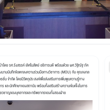
 นำโดย รศ.รังสรรค์ เลิศในสัตย์ อธิการบดี พร้อมด้วย ผศ.วิฐิณัฐ ภัค
ลงนามบันทึกข้อตกลงความร่วมมือทางวิชาการ (MOU) กับ คุณจงกล
รชั่น จำกัด โดยมีวัตถุประสงค์เพื่อส่งเสริมการเพิ่มพูนความรู้ทาง
าร และนักศึกษาของสถาบัน พร้อมทั้งเสริมสร้างความเข้มแข็งในการ
เชี่ยวชาญของบุคลากรและทรัพยากรของทั้งสองฝ่าย