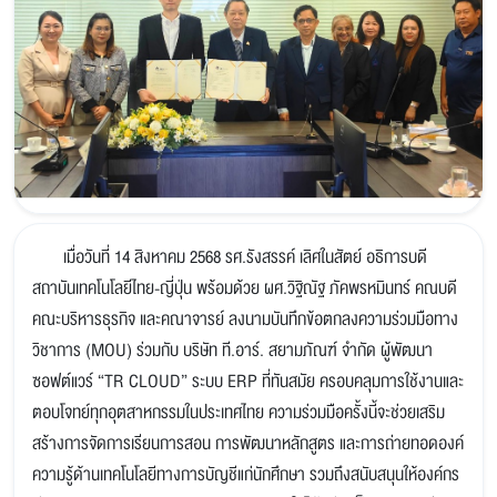
เมื่อวันที่ 14 สิงหาคม 2568 รศ.รังสรรค์ เลิศในสัตย์ อธิการบดี
สถาบันเทคโนโลยีไทย-ญี่ปุ่น พร้อมด้วย ผศ.วิฐิณัฐ ภัคพรหมินทร์ คณบดี
คณะบริหารธุรกิจ และคณาจารย์ ลงนามบันทึกข้อตกลงความร่วมมือทาง
วิชาการ (MOU) ร่วมกับ บริษัท ที.อาร์. สยามภัณฑ์ จำกัด ผู้พัฒนา
ซอฟต์แวร์ “TR CLOUD” ระบบ ERP ที่ทันสมัย ครอบคลุมการใช้งานและ
ตอบโจทย์ทุกอุตสาหกรรมในประเทศไทย ความร่วมมือครั้งนี้จะช่วยเสริม
สร้างการจัดการเรียนการสอน การพัฒนาหลักสูตร และการถ่ายทอดองค์
ความรู้ด้านเทคโนโลยีทางการบัญชีแก่นักศึกษา รวมถึงสนับสนุนให้องค์กร