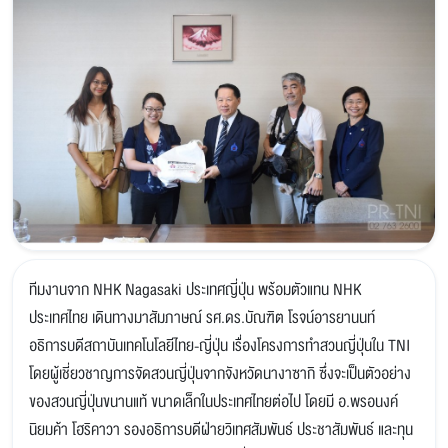
ทีมงานจาก NHK Nagasaki ประเทศญี่ปุ่น พร้อมตัวแทน NHK
ประเทศไทย เดินทางมาสัมภาษณ์ รศ.ดร.บัณฑิต โรจน์อารยานนท์
อธิการบดีสถาบันเทคโนโลยีไทย-ญี่ปุ่น เรื่องโครงการทำสวนญี่ปุ่นใน TNI
โดยผู้เชี่ยวชาญการจัดสวนญี่ปุ่นจากจังหวัดนางาซากิ ซึ่งจะเป็นตัวอย่าง
ของสวนญี่ปุ่นขนานแท้ ขนาดเล็กในประเทศไทยต่อไป โดยมี อ.พรอนงค์
นิยมค้า โฮริคาวา รองอธิการบดีฝ่ายวิเทศสัมพันธ์ ประชาสัมพันธ์ และทุน