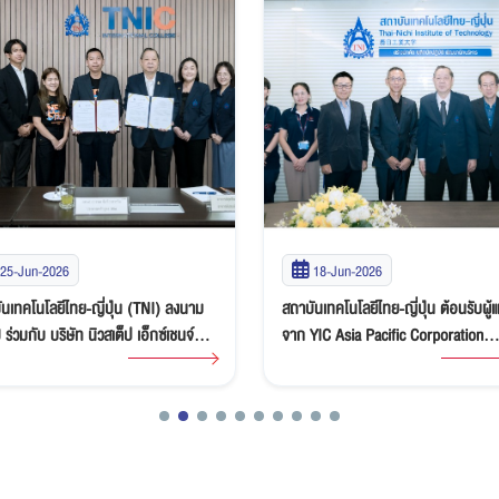
25-Jun-2026
18-Jun-2026
นเทคโนโลยีไทย-ญี่ปุ่น (TNI) ลงนาม
สถาบันเทคโนโลยีไทย-ญี่ปุ่น ต้อนรับผู้
่วมกับ บริษัท นิวสเต็ป เอ็กซ์เชนจ์
จาก YIC Asia Pacific Corporation
รม จำกัด ส่งเสริมโอกาสนักศึกษาสู่
Limited เยี่ยมชมครุภัณฑ์ที่มอบให้ พร
การ Work and Travel in USA
หารือความร่วมมือด้านการศึกษาและก
พัฒนาบุคลากร