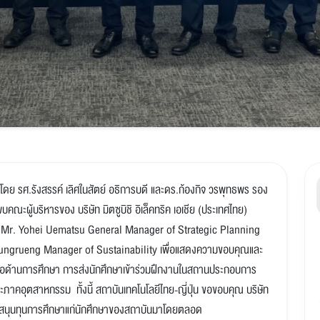
 นำโดย รศ.รังสรรค์ เลิศในสัตย์ อธิการบดี และดร.ก้องกิจ วรพุทธพร รอง
คณะผู้บริหารของ บริษัท มิตซูบิชิ อิเล็คทริค เอเชีย (ประเทศไทย)
r, Mr. Yohei Uematsu General Manager of Strategic Planning
ngrueng Manager of Sustainability เพื่อแสดงความขอบคุณและ
มมือด้านการศึกษา การส่งนักศึกษาเข้าร่วมฝึกงานในสถานประกอบการ
าคอุตสาหกรรม ทั้งนี้ สถาบันเทคโนโลยีไทย-ญี่ปุ่น ขอขอบคุณ บริษัท
ารสนับสนุนทุนการศึกษาแก่นักศึกษาของสถาบันมาโดยตลอด