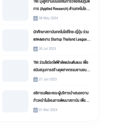
TNI มุ่งสู่ความเป็นเลิศในการวิจัยเชิงปฏิบัติ
การ (Applied Research) ด้านเทคโนโลยี
สารสนเทศ
08 May 2024
นักศึกษาสถาบันเทคโนโลยีไทย-ญี่ปุ่น ร่วม
แสดงผลงาน Startup Thailand League
2023
26 Jul 2023
TNI ร่วมโชว์รถไฟฟ้าดัดแปลงต้นแบบ เพื่อ
สนับสนุนการสร้างอุตสาหกรรมยานยนต์
ไฟฟ้าดัดแปลง (EV Conversion)
27 Jan 2023
อธิการบดีและคณะผู้บริหารนำเสนอความ
ก้าวหน้าในโครงการพัฒนาสถาบัน เพื่อขับ
เคลื่อน สถาบันเทคโนโลยีไทย-ญี่ปุ่น (TNI)
01 Mar 2024
สู่มหาวิทยาลัยดิจิทัล