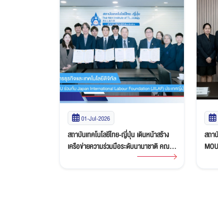
01-Jul-2026
 จับมือ Phiaro
สถาบันเทคโนโลยีไทย-ญี่ปุ่น เดินหน้าสร้าง
สถาบั
านการออกแบบ
เครือข่ายความร่วมมือระดับนานาชาติ คณะ
MOU ร
MOU มุ่งพัฒนา
บริหารธุรกิจและเทคโนโลยีดิจิทัล ลงนาม
โปรแก
รรมแห่งอนาคต
MOU ร่วมกับ Japan International Labour
โครง
Foundation (JILAF) ประเทศญี่ปุ่น