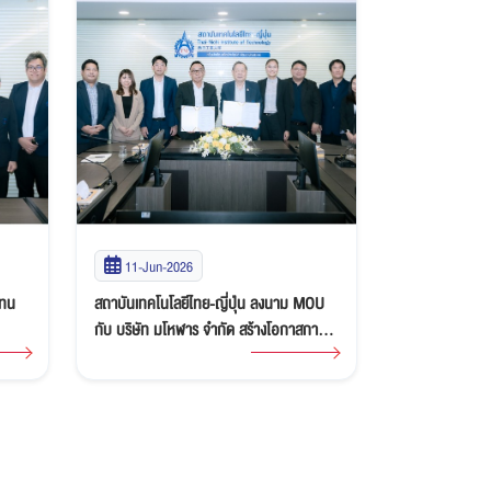
11-Jun-2026
27-May-2
แทน
สถาบันเทคโนโลยีไทย-ญี่ปุ่น ลงนาม MOU
อธิการบดี TNI ต้อนรับผู้บริหาร Nippn
กับ บริษัท มโหฬาร จำกัด สร้างโอกาสการ
Foods Corporat
้อม
เรียนรู้และการทำงานแห่งอนาคต
ความร่วมมือแล
าร