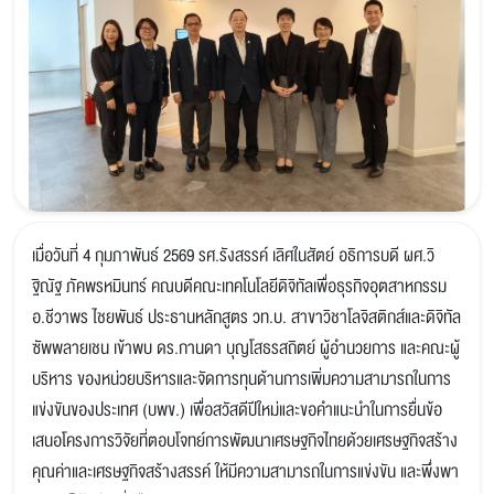
เมื่อวันที่ 4 กุมภาพันธ์ 2569 รศ.รังสรรค์ เลิศในสัตย์ อธิการบดี ผศ.วิ
ฐิณัฐ ภัคพรหมินทร์ คณบดีคณะเทคโนโลยีดิจิทัลเพื่อธุรกิจอุตสาหกรรม
อ.ชีวาพร ไชยพันธ์ ประธานหลักสูตร วท.บ. สาขาวิชาโลจิสติกส์และดิจิทัล
ซัพพลายเชน เข้าพบ ดร.กานดา บุญโสธรสถิตย์ ผู้อำนวยการ และคณะผู้
บริหาร ของหน่วยบริหารและจัดการทุนด้านการเพิ่มความสามารถในการ
แข่งขันของประเทศ (บพข.) เพื่อสวัสดีปีใหม่และขอคำแนะนำในการยื่นข้อ
เสนอโครงการวิจัยที่ตอบโจทย์การพัฒนาเศรษฐกิจไทยด้วยเศรษฐกิจสร้าง
คุณค่าและเศรษฐกิจสร้างสรรค์ ให้มีความสามารถในการแข่งขัน และพึ่งพา