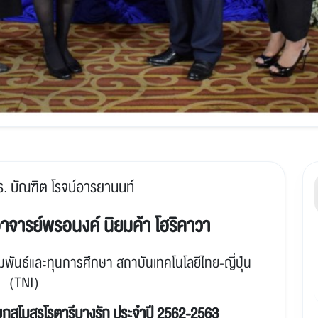
ร. บัณฑิต โรจน์อารยานนท์
าจารย์พรอนงค์ นิยมค้า โฮริคาวา
มพันธ์และทุนการศึกษา สถาบันเทคโนโลยีไทย-ญี่ปุ่น
(
TNI)
กสโมสรโรตารีบางรัก ประจำปี 2562-2563