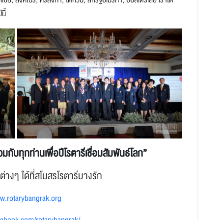
นี้
วมกับทุกท่านเพื่อปีโรตารีเชื่อมสัมพันธ์โลก
”
่างๆ ได้ที่สโมสรโรตารีบางรัก
ww.rotarybangrak.org