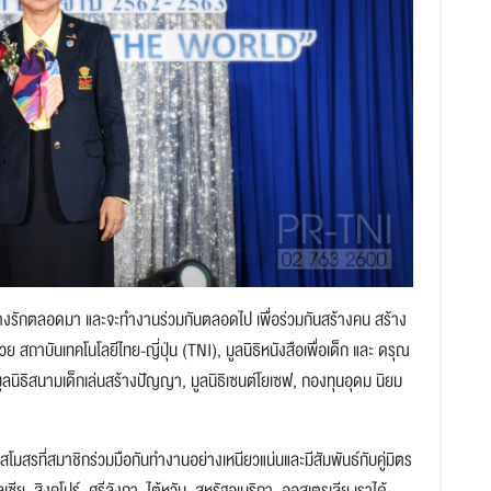
งรักตลอดมา และจะทำงานร่วมกันตลอดไป
เพื่อร่วมกันสร้างคน สร้าง
้วย
สถาบันเทคโนโลยีไทย-ญี่ปุ่น (
TNI)
,
มูลนิธิหนังสือเพื่อเด็ก และ ดรุณ
ูลนิธิสนามเด็กเล่นสร้างปัญญา
,
มูลนิธิเซนต์โยเซฟ
,
กองทุนอุดม นิยม
ที่สมาชิกร่วมมือกันทำงานอย่างเหนียวแน่นและมีสัมพันธ์กับคู่มิตร
เซีย
,
สิงคโปร์
,
ศรีลังกา
,
ไต้หวัน
,
สหรัฐอเมริกา
,
ออสเตรเลีย
เราได้