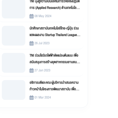
TNI มุ่งสู่ความเป็นเลิศในการวิจัยเชิงปฏิบัติ
การ (Applied Research) ด้านเทคโนโลยี
สารสนเทศ
08 May 2024
นักศึกษาสถาบันเทคโนโลยีไทย-ญี่ปุ่น ร่วม
แสดงผลงาน Startup Thailand League
2023
26 Jul 2023
TNI ร่วมโชว์รถไฟฟ้าดัดแปลงต้นแบบ เพื่อ
สนับสนุนการสร้างอุตสาหกรรมยานยนต์
ไฟฟ้าดัดแปลง (EV Conversion)
27 Jan 2023
อธิการบดีและคณะผู้บริหารนำเสนอความ
ก้าวหน้าในโครงการพัฒนาสถาบัน เพื่อขับ
เคลื่อน สถาบันเทคโนโลยีไทย-ญี่ปุ่น (TNI)
01 Mar 2024
สู่มหาวิทยาลัยดิจิทัล