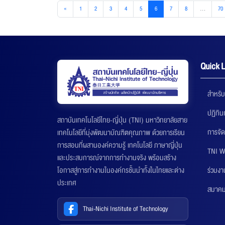
«
1
2
3
4
5
6
7
8
...
70
Quick L
สำหรับ
ปฏิทิ
สถาบันเทคโนโลยีไทย-ญี่ปุ่น (TNI) มหาวิทยาลัยสาย
การจัด
เทคโนโลยีที่มุ่งพัฒนาบัณฑิตคุณภาพ ด้วยการเรียน
การสอนที่ผสานองค์ความรู้ เทคโนโลยี ภาษาญี่ปุ่น
TNI W
และประสบการณ์จากการทำงานจริง พร้อมสร้าง
ร่วมงา
โอกาสสู่การทำงานในองค์กรชั้นนำทั้งในไทยและต่าง
ประเทศ
สมาคมส
Thai-Nichi Institute of Technology