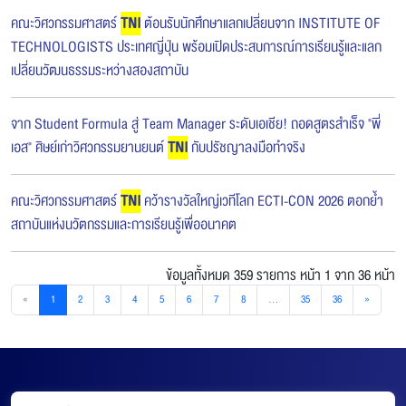
คณะวิศวกรรมศาสตร์
TNI
ต้อนรับนักศึกษาแลกเปลี่ยนจาก INSTITUTE OF
TECHNOLOGISTS ประเทศญี่ปุ่น พร้อมเปิดประสบการณ์การเรียนรู้และแลก
เปลี่ยนวัฒนธรรมระหว่างสองสถาบัน
จาก Student Formula สู่ Team Manager ระดับเอเชีย! ถอดสูตรสำเร็จ "พี่
เอส" ศิษย์เก่าวิศวกรรมยานยนต์
TNI
กับปรัชญาลงมือทำจริง
คณะวิศวกรรมศาสตร์
TNI
คว้ารางวัลใหญ่เวทีโลก ECTI-CON 2026 ตอกย้ำ
สถาบันแห่งนวัตกรรมและการเรียนรู้เพื่ออนาคต
ข้อมูลทั้งหมด 359 รายการ
หน้า 1 จาก 36 หน้า
«
1
2
3
4
5
6
7
8
...
35
36
»