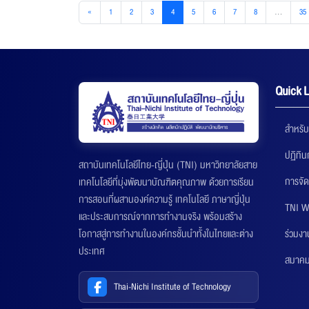
«
1
2
3
4
5
6
7
8
...
35
Quick L
สำหรับ
ปฏิทิ
สถาบันเทคโนโลยีไทย-ญี่ปุ่น (TNI) มหาวิทยาลัยสาย
การจัด
เทคโนโลยีที่มุ่งพัฒนาบัณฑิตคุณภาพ ด้วยการเรียน
การสอนที่ผสานองค์ความรู้ เทคโนโลยี ภาษาญี่ปุ่น
TNI W
และประสบการณ์จากการทำงานจริง พร้อมสร้าง
ร่วมงา
โอกาสสู่การทำงานในองค์กรชั้นนำทั้งในไทยและต่าง
ประเทศ
สมาคมส
Thai-Nichi Institute of Technology