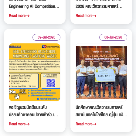
Engineering AI Competition
2026 คณะวิศวกรรมศาสตร์
2026 เวทีแข่งขันสร้างสรรค์
สถาบันเทคโนโลยีไทย-ญี่ปุ่น
Read more
Read more
ปัญญาประดิษฐ์สำหรับนักเรียน
(TNI)
ระดับมัธยมศึกษา
09-Jul-2026
08-Jul-2026
ขอเชิญชวนนักเรียนระดับ
นักศึกษาคณะวิศวกรรมศาสตร์
มัธยมศึกษาตอนปลายเข้าร่วม
สถาบันเทคโนโลยีไทย-ญี่ปุ่น คว้า
กิจกรรม Eco-Engineers
รางวัลชมเชยจากการแข่งขัน K-
Read more
Read more
Hackathon: Minimizing Plastic
Engineering World