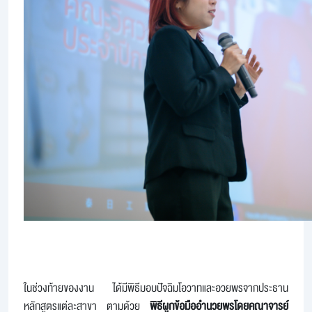
ในช่วงท้ายของงาน ได้มีพิธีมอบปัจฉิมโอวาทและอวยพรจากประธาน
หลักสูตรแต่ละสาขา ตามด้วย
พิธีผูกข้อมืออำนวยพรโดยคณาจารย์