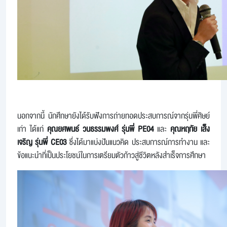
นอกจากนี้ นักศึกษายังได้รับฟังการถ่ายทอดประสบการณ์จากรุ่นพี่ศิษย์
เก่า ได้แก่
คุณยศพนธ์ วนธรรมพงศ์ รุ่นพี่ PE04
และ
คุณหฤทัย เส็ง
เจริญ รุ่นพี่ CE03
ซึ่งได้มาแบ่งปันแนวคิด ประสบการณ์การทำงาน และ
ข้อแนะนำที่เป็นประโยชน์ในการเตรียมตัวก้าวสู่ชีวิตหลังสำเร็จการศึกษา