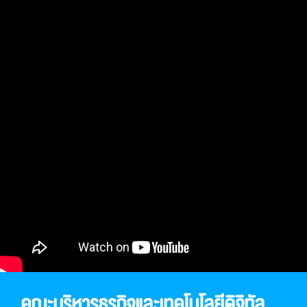
คณะบริหารธุรกิจและเทคโนโลยีดิจิทัล