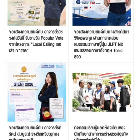
ขอแสดงความยินดีกับ อาจารย์รวิช
ขอแสดงความยินดีกับนางสาวกัสมา
วงศ์สวัสดิ์ รับรางวัล Popular Vote
วิจิตรพรกุล ผ่านการทดสอบ
จากโครงการ “Local Calling เธอ
สมรรถนะภาษาญี่ปุ่น JLPT N2
เล่า เขาวาด”
และผลสอบภาษาอังกฤษ Toeic
890
ขอแสดงความยินดีกับ อาจารย์ธิติ
กิจกรรมเรียนรู้นอกห้องเรียนของ
รัตน์ สมบูรณ์ รางวัลเหรียญทอง
นักศึกษาสาขาการสร้างสรรค์ธุรกิจ