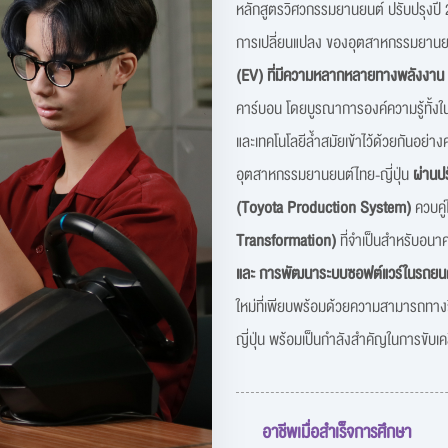
หลักสูตรวิศวกรรมยานยนต์ ปรับปรุงปี 
การเปลี่ยนแปลง ของอุตสาหกรรมยานยนต
(EV) ที่มีความหลากหลายทางพลังงาน
คาร์บอน โดยบูรณาการองค์ความรู้ทั้
และเทคโนโลยีล้ำสมัยเข้าไว้ด้วยกันอย่
อุตสาหกรรมยานยนต์ไทย-ญี่ปุ่น
ผ่านป
(Toyota Production System)
ควบคู
Transformation)
ที่จำเป็นสำหรับอน
และ การพัฒนาระบบซอฟต์แวร์ในรถยนต
ใหม่ที่เพียบพร้อมด้วยความสามารถทางวิ
ญี่ปุ่น พร้อมเป็นกำลังสำคัญในการขับเ
อาชีพเมื่อสำเร็จการศึกษา