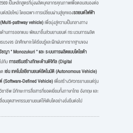
2569 เป็นหลักสูตรที่มุ่งผลิตบุคลากรคุณภาพเพื่อตอบสนองต่อ
์สมัยใหม่ โดยเฉพาะการเปลี่ยนผ่านสู่ยุคของ
รถยนต์ไฟฟ้า
 (Multi-pathway vehicle)
เพื่อมุ่งสู่ความเป็นกลางทาง
งในด้านการออกแบบ พัฒนาชิ้นส่วนยานยนต์ กระบวนการผลิต
างครบวงจร นักศึกษาจะได้เรียนรู้และฝึกฝนจากรากฐานของ
รัชญา " Monozukuri " และ ระบบการผลิตแบบโตโยต้า
่ไปกับ
การเสริมสร้างทักษะด้านดิจิทัล (Digital
าคต
เช่น เทคโนโลยียานยนต์อัตโนมัติ (Autonomous Vehicle)
์ (Software-Defined Vehicle)
เพื่อสร้างวิศวกรยานยนต์รุ่น
ชาชีพ มีทักษะการสื่อสารที่ยอดเยี่ยมทั้งภาษาไทย อังกฤษ และ
คลื่อนอุตสาหกรรมยานยนต์ให้เติบโตอย่างยั่งยืนต่อไป