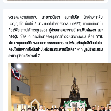
ขอแสดงความยินดีกับ
นางสาวนิรชา สุนทรโฆษิต
นักศึกษาระดับ
ปริญญาโท ชั้นปีที่ 2 สาขาเทคโนโลยีวิศวกรรม (MET) และนักศึกษาใน
ห้องวิจัย ภายใต้การดูแลของ
ผู้ช่วยศาสตราจารย์ ดร.พิมพ์เพชร สระ
ทองอุ่น
ที่ได้รับทุนการศึกษาอุดหนุนการทำวิจัยวิทยานิพนธ์ เรื่อง
“การ
พัฒนาคุณสมบัติทางกลและการชะลอการลามไฟของวัสดุไมซีเลียมไบโอ
คอมโพสิตจากแป้งมันสำปะหลังและกระดาษรีไซเคิล”
จาก
มูลนิธิพระบรม
ราชานุสรณ์ รัชกาลที่ 7