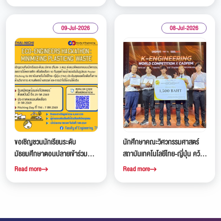
ปัญญาประดิษฐ์สำหรับนักเรียน
(TNI)
ระดับมัธยมศึกษา
09-Jul-2026
08-Jul-2026
ขอเชิญชวนนักเรียนระดับ
นักศึกษาคณะวิศวกรรมศาสตร์
มัธยมศึกษาตอนปลายเข้าร่วม
สถาบันเทคโนโลยีไทย-ญี่ปุ่น คว้า
กิจกรรม Eco-Engineers
รางวัลชมเชยจากการแข่งขัน K-
Read more
Read more
Hackathon: Minimizing Plastic
Engineering World
Waste
Competition x CADFEM 2026