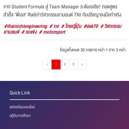
จาก Student Formula สู่ Team Manager ระดับเอเชีย! ถอดสูตร
สำเร็จ "พี่เอส" ศิษย์เก่าวิศวกรรมยานยนต์ TNI กับปรัชญาลงมือทำจริง
#thainichiengineering
# tni
# ไทยญี่ปุ่น
#dek70
# วิศวกรรม
ยานยนต์
# รถแข่ง
# motorsport
ข้อมูลทั้งหมด 30 รายการ
หน้า 1 จาก 3 หน้า
«
1
2
3
»
Quick Link
สมัครเรียนออนไลน์
ปฏิทินการศึกษา