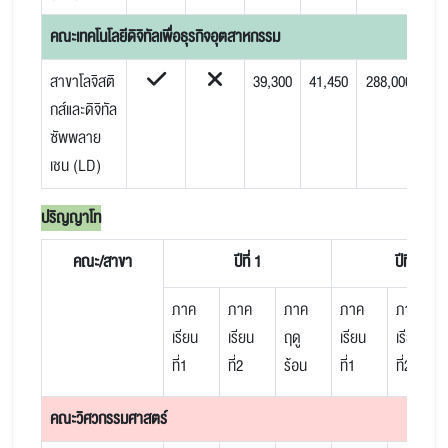
คณะเทคโนโลยีดิจิทัลเพื่อธุรกิจอุตสาหกรรม
สาขาโลจิสติ
39,300
41,450
288,000
กส์และดิจิทัล
ซัพพลาย
เชน (LD)
ปริญญาโท
คณะ/สาขา
ปีที่ 1
ปีที่ 2
ภาค
ภาค
ภาค
ภาค
ภาค
เรียน
เรียน
ฤดู
เรียน
เรียน
ที่1
ที่2
ร้อน
ที่1
ที่2
คณะวิศวกรรมศาสตร์