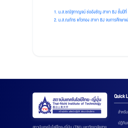
1. น.ส.ชณัฐกาญจน์ ช่ออังชัญ สาขา BJ ชั้นปีที่
2. น.ส.ณภัทร แก้วทอง สาขา BJ จบการศึกษาแล
Quick L
สำหรับ
ปฏิทิ
สถาบันเทคโนโลยีไทย-ญี่ปุ่น (TNI) มหาวิทยาลัยสาย