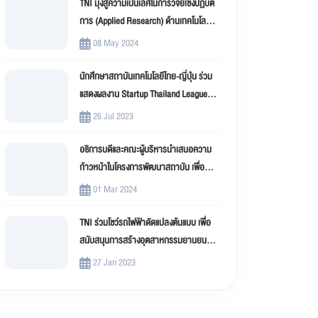
TNI มุ่งสู่ความเป็นเลิศในการวิจัยเชิงปฏิบัติ
การ (Applied Research) ด้านเทคโนโลยี
สารสนเทศ
08 May 2024
นักศึกษาสถาบันเทคโนโลยีไทย-ญี่ปุ่น ร่วม
แสดงผลงาน Startup Thailand League
2023
26 Jul 2023
อธิการบดีและคณะผู้บริหารนำเสนอความ
ก้าวหน้าในโครงการพัฒนาสถาบัน เพื่อขับ
เคลื่อน สถาบันเทคโนโลยีไทย-ญี่ปุ่น (TNI)
01 Mar 2024
สู่มหาวิทยาลัยดิจิทัล
TNI ร่วมโชว์รถไฟฟ้าดัดแปลงต้นแบบ เพื่อ
สนับสนุนการสร้างอุตสาหกรรมยานยนต์
ไฟฟ้าดัดแปลง (EV Conversion)
27 Jan 2023