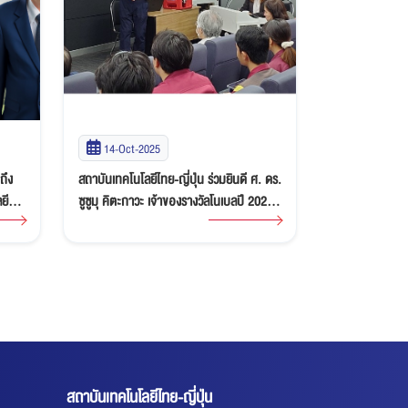
14-Oct-2025
23-Sep-20
ถึง
สถาบันเทคโนโลยีไทย-ญี่ปุ่น ร่วมยินดี ศ. ดร.
ผลการประเมิน
ยี
ซูซูมุ คิตะกาวะ เจ้าของรางวัลโนเบลปี 2025
สถาบันเทคโนโลย
ผู้เคยให้เกียรติบรรยายแก่นักศึกษาใน
ศึกษา 2567
หลักสูตรที่ได้รับการสนับสนุนจาก AMEICC
และ AOTS
สถาบันเทคโนโลยีไทย-ญี่ปุ่น