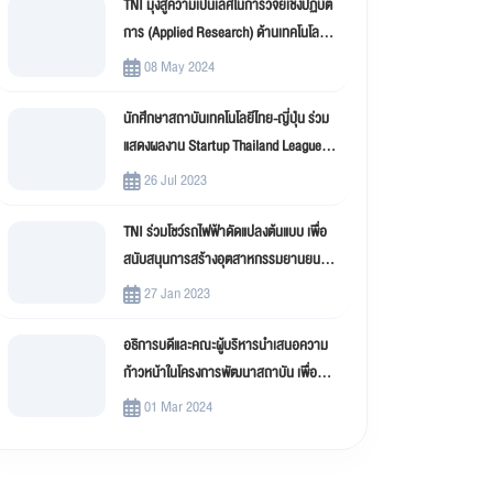
TNI มุ่งสู่ความเป็นเลิศในการวิจัยเชิงปฏิบัติ
การ (Applied Research) ด้านเทคโนโลยี
สารสนเทศ
08 May 2024
นักศึกษาสถาบันเทคโนโลยีไทย-ญี่ปุ่น ร่วม
แสดงผลงาน Startup Thailand League
2023
26 Jul 2023
TNI ร่วมโชว์รถไฟฟ้าดัดแปลงต้นแบบ เพื่อ
สนับสนุนการสร้างอุตสาหกรรมยานยนต์
ไฟฟ้าดัดแปลง (EV Conversion)
27 Jan 2023
อธิการบดีและคณะผู้บริหารนำเสนอความ
ก้าวหน้าในโครงการพัฒนาสถาบัน เพื่อขับ
เคลื่อน สถาบันเทคโนโลยีไทย-ญี่ปุ่น (TNI)
01 Mar 2024
สู่มหาวิทยาลัยดิจิทัล