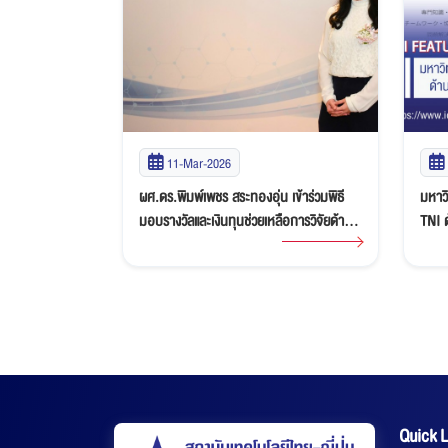
11-Mar-2026
้ารางวัลใหญ่
ผศ.ดร.พิมพ์เพชร สระทองอุ่น เข้าร่วมพิธี
มหาวิ
อกย้ำสถาบัน
มอบรางวัลและเงินทุนช่วยเหลือการวิจัยด้าน
TNI 
เพื่ออนาคต
วิทยาศาสตร์และเทคโนโลยี ครั้งที่ 32 จัดโดย
Talen
Thailand Toray Science Foundation
Quick L