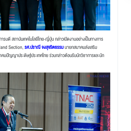
การบดี สถาบันเทคโนโลยีไทย-ญี่ปุ่น
กล่าวเปิดงานอย่างเป็นทางการ
land Section,
รศ.ปราณี จงสุจริตธรรม
นายกสมาคมส่งเสริม
คมปัญญาประดิษฐ์ประเทศไทย ร่วมกล่าวต้อนรับนักวิชาการและนัก