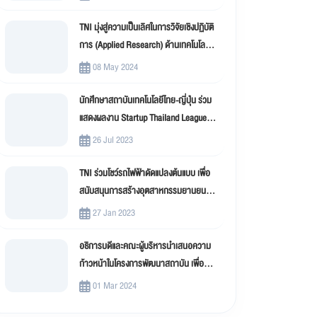
TNI มุ่งสู่ความเป็นเลิศในการวิจัยเชิงปฏิบัติ
การ (Applied Research) ด้านเทคโนโลยี
สารสนเทศ
08 May 2024
นักศึกษาสถาบันเทคโนโลยีไทย-ญี่ปุ่น ร่วม
แสดงผลงาน Startup Thailand League
2023
26 Jul 2023
TNI ร่วมโชว์รถไฟฟ้าดัดแปลงต้นแบบ เพื่อ
สนับสนุนการสร้างอุตสาหกรรมยานยนต์
ไฟฟ้าดัดแปลง (EV Conversion)
27 Jan 2023
อธิการบดีและคณะผู้บริหารนำเสนอความ
ก้าวหน้าในโครงการพัฒนาสถาบัน เพื่อขับ
เคลื่อน สถาบันเทคโนโลยีไทย-ญี่ปุ่น (TNI)
01 Mar 2024
สู่มหาวิทยาลัยดิจิทัล