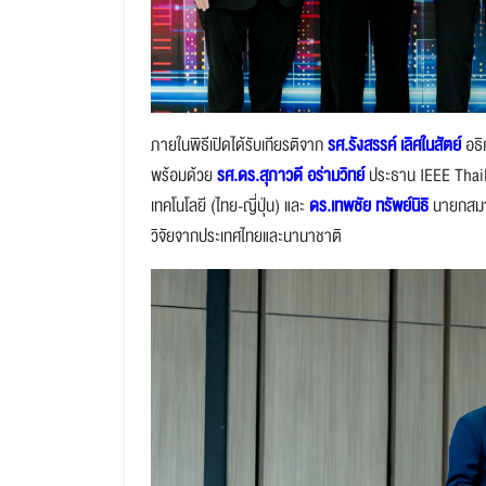
ภายในพิธีเปิดได้รับเกียรติจาก
รศ.รังสรรค์ เลิศในสัตย์
อธิ
พร้อมด้วย
รศ.ดร.สุภาวดี อร่ามวิทย์
ประธาน IEEE Thai
เทคโนโลยี (ไทย-ญี่ปุ่น) และ
ดร.เทพชัย ทรัพย์นิธิ
นายกสมา
วิจัยจากประเทศไทยและนานาชาติ