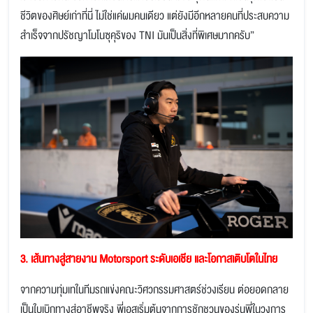
ชีวิตของศิษย์เก่าที่นี่ ไม่ใช่แค่ผมคนเดียว แต่ยังมีอีกหลายคนที่ประสบความ
สำเร็จจากปรัชญาโมโนซุคุริของ TNI มันเป็นสิ่งที่พิเศษมากครับ”
3. เส้นทางสู่สายงาน Motorsport ระดับเอเชีย และโอกาสเติบโตในไทย
จากความทุ่มเทในทีมรถแข่งคณะวิศวกรรมศาสตร์ช่วงเรียน ต่อยอดกลาย
เป็นใบเบิกทางสู่อาชีพจริง พี่เอสเริ่มต้นจากการชักชวนของรุ่นพี่ในวงการ