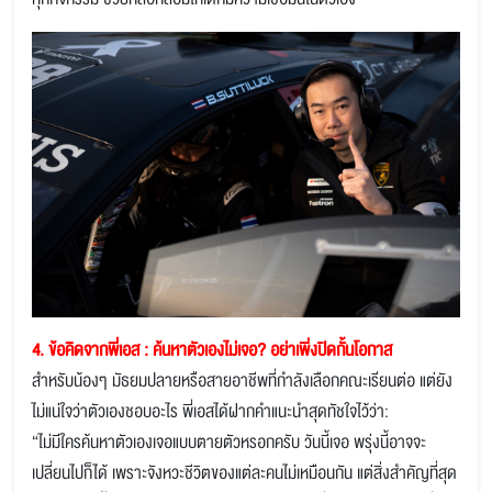
ทุกกิจกรรม ช่วยหล่อหลอมให้เด็กมีความเชื่อมั่นในตัวเอง
4. ข้อคิดจากพี่เอส : ค้นหาตัวเองไม่เจอ? อย่าเพิ่งปิดกั้นโอกาส
สำหรับน้องๆ มัธยมปลายหรือสายอาชีพที่กำลังเลือกคณะเรียนต่อ แต่ยัง
ไม่แน่ใจว่าตัวเองชอบอะไร พี่เอสได้ฝากคำแนะนำสุดทัชใจไว้ว่า:
“ไม่มีใครค้นหาตัวเองเจอแบบตายตัวหรอกครับ วันนี้เจอ พรุ่งนี้อาจจะ
เปลี่ยนไปก็ได้ เพราะจังหวะชีวิตของแต่ละคนไม่เหมือนกัน แต่สิ่งสำคัญที่สุด