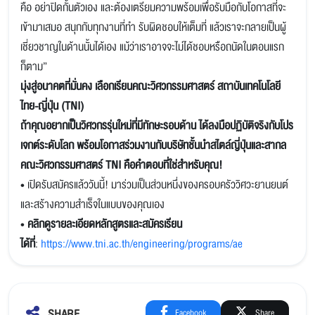
คือ อย่าปิดกั้นตัวเอง และต้องเตรียมความพร้อมเพื่อรับมือกับโอกาสที่จะ
เข้ามาเสมอ สนุกกับทุกงานที่ทำ รับผิดชอบให้เต็มที่ แล้วเราจะกลายเป็นผู้
เชี่ยวชาญในด้านนั้นได้เอง แม้ว่าเราอาจจะไม่ได้ชอบหรือถนัดในตอนแรก
ก็ตาม”
มุ่งสู่อนาคตที่มั่นคง เลือกเรียนคณะวิศวกรรมศาสตร์ สถาบันเทคโนโลยี
ไทย-ญี่ปุ่น (TNI)
ถ้าคุณอยากเป็นวิศวกรรุ่นใหม่ที่มีทักษะรอบด้าน ได้ลงมือปฏิบัติจริงกับโปร
เจกต์ระดับโลก พร้อมโอกาสร่วมงานกับบริษัทชั้นนำสไตล์ญี่ปุ่นและสากล
คณะวิศวกรรมศาสตร์ TNI คือคำตอบที่ใช่สำหรับคุณ!
• เปิดรับสมัครแล้ววันนี้! มาร่วมเป็นส่วนหนึ่งของครอบครัววิศวะยานยนต์
และสร้างความสำเร็จในแบบของคุณเอง
•
คลิกดูรายละเอียดหลักสูตรและสมัครเรียน
ได้ที่
:
https://www.tni.ac.th/engineering/programs/ae
Facebook
Share