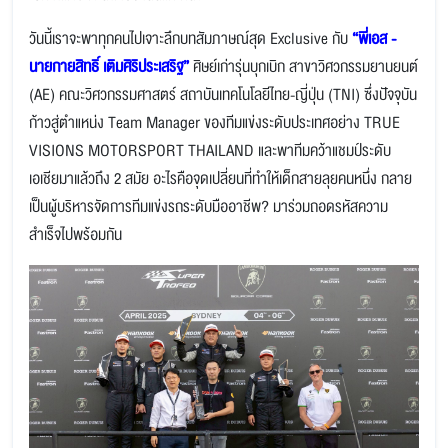
วันนี้เราจะพาทุกคนไปเจาะลึกบทสัมภาษณ์สุด Exclusive กับ
“พี่เอส -
นายกายสิทธิ์ เติมศิริประเสริฐ”
ศิษย์เก่ารุ่นบุกเบิก สาขาวิศวกรรมยานยนต์
(AE) คณะวิศวกรรมศาสตร์ สถาบันเทคโนโลยีไทย-ญี่ปุ่น (TNI) ซึ่งปัจจุบัน
ก้าวสู่ตำแหน่ง Team Manager ของทีมแข่งระดับประเทศอย่าง TRUE
VISIONS MOTORSPORT THAILAND และพาทีมคว้าแชมป์ระดับ
เอเชียมาแล้วถึง 2 สมัย อะไรคือจุดเปลี่ยนที่ทำให้เด็กสายลุยคนหนึ่ง กลาย
เป็นผู้บริหารจัดการทีมแข่งรถระดับมืออาชีพ? มาร่วมถอดรหัสความ
สำเร็จไปพร้อมกัน