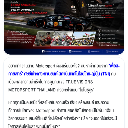
อยากทำงานสาย Motorsport ต้องเรียนอะไร? ค้นหาคำตอบจาก
"พี่เอส-
กายสิทธิ์" ศิษย์เก่าวิศวะยานยนต์ สถาบันเทคโนโลยีไทย-ญี่ปุ่น (TNI)
กับ
เบื้องหลังความสำเร็จในการคุมทีมแข่ง TRUE VISIONS
MOTORSPORT THAILAND ด้วยหัวใจแบบ "โมโนซุคุริ"
หากคุณเป็นคนหนึ่งที่หลงใหลในความเร็ว เสียงเครื่องยนต์ และความ
ท้าทายในโลกของ Motorsport คำถามยอดฮิตในใจคงหนีไม่พ้น “เรียน
วิศวกรรมยานยนต์ที่ไหนดีที่จะได้ลงมือทำจริง?” หรือ “จบออกไปแล้วจะมี
โอกาสเติบโตในสายงานนี้แค่ไหน?”