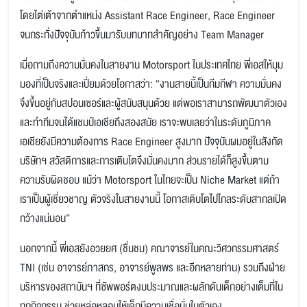
โดยไต่เต้าจากตำแหน่ง Assistant Race Engineer, Race Engineer
จนกระทั่งปัจจุบันก้าวขึ้นมารับบทบาทสำคัญอย่าง Team Manager
เมื่อถามถึงความมั่นคงในสายงาน Motorsport ในประเทศไทย พี่เอสให้มุม
มองที่เป็นจริงและเปี่ยมด้วยโอกาสว่า: “งานสายนี้เป็นทีมกีฬา ความมั่นคง
จึงขึ้นอยู่กับสปอนเซอร์และผู้สนับสนุนด้วย แต่พอเราสามารถพัฒนาตัวเอง
และทำทีมจนได้แชมป์เอเชียถึงสองสมัย เราจะพบเลยว่าในระดับภูมิภาค
เอเชียยังมีความต้องการ Race Engineer สูงมาก ปัจจุบันผมอยู่ในสังกัด
บริษัทฯ สวัสดิการและการเติบโตจึงมั่นคงมาก ส่วนรายได้ก็สูงขึ้นตาม
ความรับผิดชอบ แม้ว่า Motorsport ในไทยจะเป็น Niche Market แต่ถ้า
เราเป็นผู้เชี่ยวชาญ ตัวจริงในสายงานนี้ โอกาสเติบโตไปไกลระดับสากลเปิด
กว้างแน่นอน”
นอกจากนี้ พี่เอสยังอวยยศ (ชื่นชม) คณาจารย์ในคณะวิศวกรรมศาสตร์
TNI (เช่น อาจารย์ภาสกร, อาจารย์พูลพร และอีกหลายท่าน) รวมถึงฝ่าย
บริหารของสถาบันฯ ที่ซัพพอร์ตงบประมาณและผลักดันเด็กอย่างเต็มที่ใน