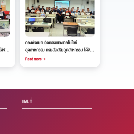
กองพัฒนานวัตกรรมและเทคโนโลยี
ด้จัด
อุตสาหกรรม กรมส่งเสริมอุตสาหกรรม ได้จัด
คลากร
อบรมเชิงปฏิบัติการ หลักสูตรพัฒนาบุคลากร
Read more
นที่ 2
ไปสู่ช่างติดตั้งและซ่อมบำรุงสถานีอัดประจุไฟฟ้า
ณ สถาบันเทคโนโลยีไทย-ญี่ปุ่น
แผนที่
1