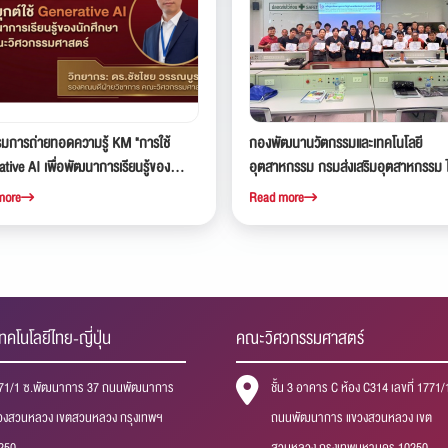
รมการถ่ายทอดความรู้ KM "การใช้
กองพัฒนานวัตกรรมและเทคโนโลยี
tive AI เพื่อพัฒนาการเรียนรู้ของ
อุตสาหกรรม กรมส่งเสริมอุตสาหกรรม ไ
กษา คณะวิศวกรรมศาสตร์"
อบรมเชิงปฏิบัติการ หลักสูตรพัฒนาบุ
more
Read more
ไปสู่ช่างเทคนิคซ่อมบำรุงรถยนต์ไฟฟ้า รุ่
ณ สถาบันเทคโนโลยีไทย-ญี่ปุ่น
ทคโนโลยีไทย-ญี่ปุ่น
คณะวิศวกรรมศาสตร์
71/1 ซ.พัฒนาการ 37 ถนนพัฒนาการ
ชั้น 3 อาคาร C ห้อง C314 เลขที่ 1771/
วงสวนหลวง เขตสวนหลวง กรุงเทพฯ
ถนนพัฒนาการ แขวงสวนหลวง เขต
250
สวนหลวง กรุงเทพมหานคร 10250