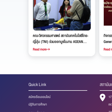
คณะวิศวกรรมศาสตร์ สถาบันเทคโนโลยีไทย-
กิจกร
ญี่ปุ่น (TNI) ร่วมออกบูธในงาน ASEAN
Genera
TOOLS EXPO 2026 ณ ศูนย์การประชุมแห่ง
นักศึ
Read more
Read 
ชาติสิริกิต์
Quick Link
สถาบันเ
สมัครเรียนออนไลน์
17
ปฏิทินการศึกษา
แข
10