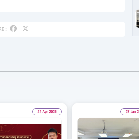
E :
24-Apr-2026
27-Jan-