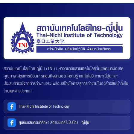
สถาบันเทคโนโลยีไทย-ญี่ปุ่น (TNI) มหาวิทยาลัยสายเทคโนโลยีที่มุ่งพัฒนาบัณฑิต
คุณภาพ ด้วยการเรียนการสอนที่ผสานองค์ความรู้ เทคโนโลยี ภาษาญี่ปุ่น และ
ประสบการณ์จากการทำงานจริง พร้อมสร้างโอกาสสู่การทำงานในองค์กรชั้นนำทั้งใน
ไทยและต่างประเทศ
Thai-Nichi Institute of Technology
ศูนย์รับสมัครนักศึกษา สถาบันเทคโนโลยีไทย - ญี่ปุ่น