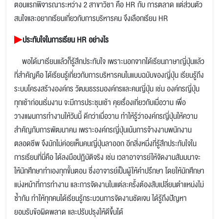
ตอนแรกพิจารณาระหว่าง 2 สาขาวิชา คือ HR กับ การตลาด แต่ส่วนตัว
สนใจและอยากเรียนเกี่ยวกับการบริหารคน จึงเลือกเรียน HR
▶
ประทับใจในการเรียน HR อย่างไร
พอได้มาเรียนแล้วก็รู้สึกประทับใจ เพราะนอกจากได้เรียนภาษาญี่ปุ่นแล้ว
ที่สำคัญคือ ได้เรียนรู้เกี่ยวกับการบริหารคนในแบบฉบับของญี่ปุ่น เรียนรู้ถึง
ระบบโครงสร้างองค์กร วัฒนธรรมองค์กรและคนญี่ปุ่น เช่น องค์กรญี่ปุ่น
ทุกเช้าก่อนเริ่มงาน จะมีการประชุมเช้า คุยเรื่องเกี่ยวกับเมื่อวาน เพื่อ
วางแผนการทำงานให้วันนี้ ดีกว่าเมื่อวาน ทำให้รู้ว่าองค์กรญี่ปุ่นให้ความ
สำคัญกับการพัฒนาคน เพราะองค์กรญี่ปุ่นเน้นการจ้างงานพนักงาน
ตลอดชีพ จึงมักไม่ค่อยเห็นคนญี่ปุ่นลาออก อีกสิ่งหนึ่งที่รู้สึกประทับใจใน
การเรียนที่นี่คือ ได้ลงมือปฏิบัติจริง เช่น เวลาอาจารย์ให้จัดงานสัมมนาจะ
ให้นักศึกษาทำเองทุกขั้นตอน ซึ่งอาจารย์เป็นผู้ให้คำปรึกษา โดยให้นักศึกษา
แบ่งหน้าที่การทำงาน และการจัดงานในแต่ละครั้งต้องสับเปลี่ยนตำแหน่งไม่
ซ้ำกัน ทำให้ทุกคนได้เรียนรู้กระบวนการจัดงานชัดเจน ได้รู้ถึงปัญหา
ยอมรับข้อผิดพลาด และปรับปรุงให้ดีขึ้นได้