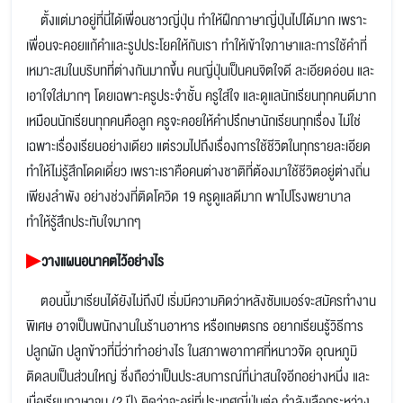
ตั้งแต่มาอยู่ที่นี่ได้เพื่อนชาวญี่ปุ่น ทำให้ฝึกภาษาญี่ปุ่นไปได้มาก เพราะ
เพื่อนจะคอยแก้คำและรูปประโยคให้กับเรา ทำให้เข้าใจภาษาและการใช้คำที่
เหมาะสมในบริบทที่ต่างกันมากขึ้น คนญี่ปุ่นเป็นคนจิตใจดี ละเอียดอ่อน และ
เอาใจใส่มากๆ โดยเฉพาะครูประจำชั้น ครูใส่ใจ และดูแลนักเรียนทุกคนดีมาก
เหมือนนักเรียนทุกคนคือลูก ครูจะคอยให้คำปรึกษานักเรียนทุกเรื่อง ไม่ใช่
เฉพาะเรื่องเรียนอย่างเดียว แต่รวมไปถึงเรื่องการใช้ชีวิตในทุกรายละเอียด
ทำให้ไม่รู้สึกโดดเดี่ยว เพราะเราคือคนต่างชาติที่ต้องมาใช้ชีวิตอยู่ต่างถิ่น
เพียงลำพัง อย่างช่วงที่ติดโควิด 19 ครูดูแลดีมาก พาไปโรงพยาบาล
ทำให้รู้สึกประทับใจมากๆ
▶
วางแผนอนาคตไว้อย่างไร
ตอนนี้มาเรียนได้ยังไม่ถึงปี เริ่มมีความคิดว่าหลังซัมเมอร์จะสมัครทำงาน
พิเศษ อาจเป็นพนักงานในร้านอาหาร หรือเกษตรกร อยากเรียนรู้วิธีการ
ปลูกผัก ปลูกข้าวที่นี่ว่าทำอย่างไร ในสภาพอากาศที่หนาวจัด อุณหภูมิ
ติดลบเป็นส่วนใหญ่ ซึ่งถือว่าเป็นประสบการณ์ที่น่าสนใจอีกอย่างหนึ่ง และ
เมื่อเรียนภาษาจบ (2 ปี) คิดว่าจะอยู่ที่ประเทศญี่ปุ่นต่อ กำลังเลือกระหว่าง