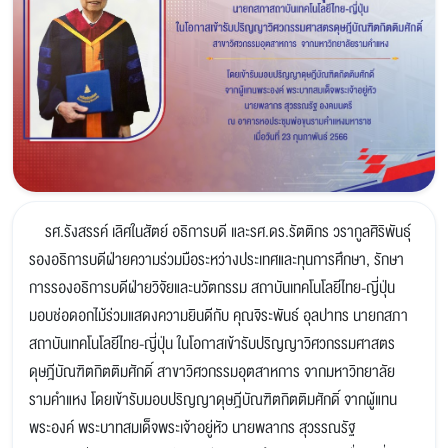
รศ.รังสรรค์ เลิศในสัตย์ อธิการบดี และรศ.ดร.รัตติกร วรากูลศิริพันธุ์
รองอธิการบดีฝ่ายความร่วมมือระหว่างประเทศและทุนการศึกษา, รักษา
การรองอธิการบดีฝ่ายวิจัยและนวัตกรรม สถาบันเทคโนโลยีไทย-ญี่ปุ่น
มอบช่อดอกไม้ร่วมแสดงความยินดีกับ คุณจิระพันธ์ อุลปาทร นายกสภา
สถาบันเทคโนโลยีไทย-ญี่ปุ่น ในโอกาสเข้ารับปริญญาวิศวกรรมศาสตร
ดุษฎีบัณฑิตกิตติมศักดิ์ สาขาวิศวกรรมอุตสาหการ จากมหาวิทยาลัย
รามคำแหง โดยเข้ารับมอบปริญญาดุษฎีบัณฑิตกิตติมศักดิ์ จากผู้แทน
พระองค์ พระบาทสมเด็จพระเจ้าอยู่หัว นายพลากร สุวรรณรัฐ