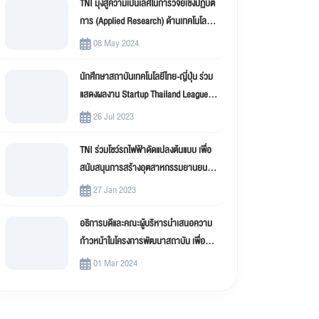
TNI มุ่งสู่ความเป็นเลิศในการวิจัยเชิงปฏิบัติ
การ (Applied Research) ด้านเทคโนโลยี
สารสนเทศ
08 May 2024
นักศึกษาสถาบันเทคโนโลยีไทย-ญี่ปุ่น ร่วม
แสดงผลงาน Startup Thailand League
2023
26 Jul 2023
TNI ร่วมโชว์รถไฟฟ้าดัดแปลงต้นแบบ เพื่อ
สนับสนุนการสร้างอุตสาหกรรมยานยนต์
ไฟฟ้าดัดแปลง (EV Conversion)
27 Jan 2023
อธิการบดีและคณะผู้บริหารนำเสนอความ
ก้าวหน้าในโครงการพัฒนาสถาบัน เพื่อขับ
เคลื่อน สถาบันเทคโนโลยีไทย-ญี่ปุ่น (TNI)
01 Mar 2024
สู่มหาวิทยาลัยดิจิทัล