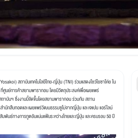
osakoi) สถาบันเทคโนโลยีไทย-ญี่ปุ่น (TNI) ร่วมแสดงโชว์โยซาโค่ย ใน
ูนย์การค้าสยามพารากอน โดยมีวัตถุประสงค์เพื่อเผยแพร่
ถาบันฯ ซึ่งงานนี้จัดขึ้นโดยสยามพารากอน ร่วมกับ สถาน
ซ์ สำนักสืบทอดและเผยแพร่วัฒนธรรมซูโม่จากญี่ปุ่น และเจแปน แอร์ไลน์
สัมพันธ์ทางการทูตอันแน่นแฟ้นระหว่างไทยและญี่ปุ่น และครบรอบ 50 ปี