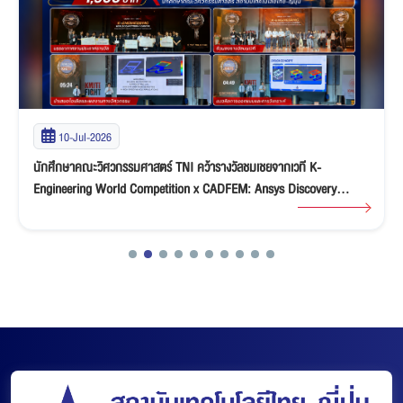
10-Jul-2026
นักศึกษาคณะวิศวกรรมศาสตร์ TNI คว้ารางวัลชมเชยจากเวที K-
Engineering World Competition x CADFEM: Ansys Discovery
“Ideate & Innovate” Student Competition 2026