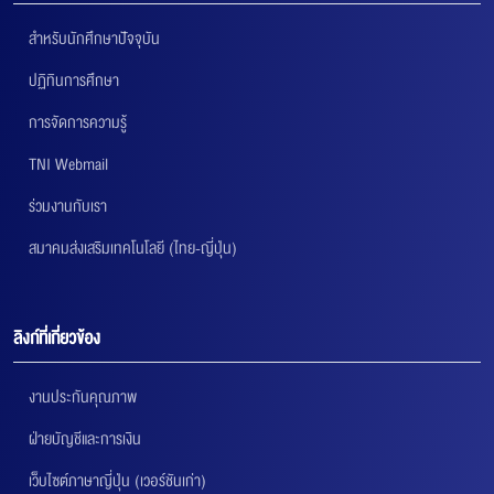
สำหรับนักศึกษาปัจจุบัน
ปฏิทินการศึกษา
การจัดการความรู้
TNI Webmail
ร่วมงานกับเรา
สมาคมส่งเสริมเทคโนโลยี (ไทย-ญี่ปุ่น)
ลิงก์ที่เกี่ยวข้อง
งานประกันคุณภาพ
ฝ่ายบัญชีและการเงิน
เว็บไซต์ภาษาญี่ปุ่น (เวอร์ชันเก่า)