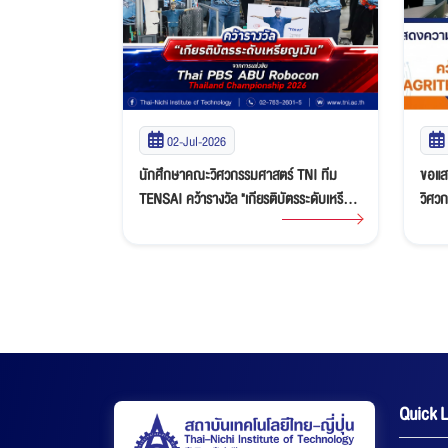
22-Jun-2026
ร์ TNI ทีม
ขอแสดงความยินดีกับนักศึกษาสาขา
ขอแส
ิบัตรระดับเหรียญ
วิศวกรรมดิจิทัล (DGE) วิทยาลัยนานาชาติ
เหรี
BS ABU Robocon
คว้า 2 รางวัลระดับนานาชาติจาก
ศักย
2026
AGRITECHNICA ASIA Hackathon 2026
เยาวช
Quick L