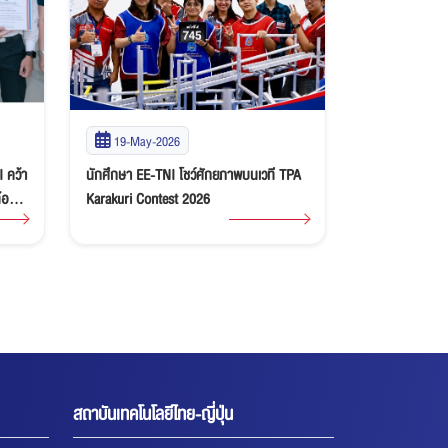
19-May-2026
13-May-2
 TPA
นักศึกษา AE-TNI สร้างชื่อบนเวทียูยิตสูระดับ
ขอแสดงความยิน
ประเทศ คว้า 2 เหรียญรางวัลจากการแข่งขัน
รางวัลชมเชยจ
ชิงแชมป์ประเทศไทย 2569
ปีที่ 5”
สถาบันเทคโนโลยีไทย-ญี่ปุ่น