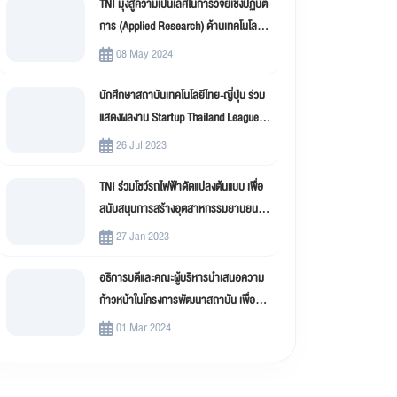
TNI มุ่งสู่ความเป็นเลิศในการวิจัยเชิงปฏิบัติ
การ (Applied Research) ด้านเทคโนโลยี
สารสนเทศ
08 May 2024
นักศึกษาสถาบันเทคโนโลยีไทย-ญี่ปุ่น ร่วม
แสดงผลงาน Startup Thailand League
2023
26 Jul 2023
TNI ร่วมโชว์รถไฟฟ้าดัดแปลงต้นแบบ เพื่อ
สนับสนุนการสร้างอุตสาหกรรมยานยนต์
ไฟฟ้าดัดแปลง (EV Conversion)
27 Jan 2023
อธิการบดีและคณะผู้บริหารนำเสนอความ
ก้าวหน้าในโครงการพัฒนาสถาบัน เพื่อขับ
เคลื่อน สถาบันเทคโนโลยีไทย-ญี่ปุ่น (TNI)
01 Mar 2024
สู่มหาวิทยาลัยดิจิทัล