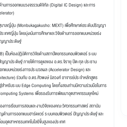
จัยด้านการออกแบบวงจรรวมดิจิทัล (Digital IC Design) และการ
lerator)
บทุนรัฐบาลญี่ปุ่น (Monbukagakusho: MEXT) เพื่อศึกษาต่อระดับปริญญา
ทศญี่ปุ่น โดยมุ่งเน้นการศึกษาและวิจัยด้านการออกแบบหน่วยเร่ง
ัญญาประดิษฐ์
ป็นห้องปฏิบัติการวิจัยด้านสถาปัตยกรรมคอมพิวเตอร์ ระบบ
ญญาประดิษฐ์ ภายใต้การดูแลของ อ.ดร.จิรายุ ปีตะกุล ประธาน
รออกแบบหน่วยเร่งการประมวลผล (Accelerator Design) และ
ecture) ร่วมกับ อ.ดร.ศิวพงษ์ นิลวงศ์ อาจารย์ประจำหลักสูตร
ษฐ์สำหรับระบบ Edge Computing โดยทั้งสองท่านมีความร่วมมือในการ
t Computing Systems เพื่อรองรับการพัฒนาอุตสาหกรรมยุคใหม่
าพของการเรียนการสอนและงานวิจัยของคณะวิศวกรรมศาสตร์ สถาบัน
่ยวชาญด้านการออกแบบฮาร์ดแวร์ ระบบคอมพิวเตอร์ ปัญญาประดิษฐ์ และ
ลื่อนอุตสาหกรรมเทคโนโลยีขั้นสูงของประเทศ