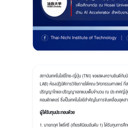
สถาบันเทคโนโลยีไทย-ญี่ปุ่น (TNI) ขอแสดงความยินดี
LAB) ห้องปฏิบัติการวิจัยภายใต้คณะวิศวกรรมศาสตร์ ที่ส
ปริญญาโทและปริญญาเอกแบบเต็มจำนวน ณ ประเทศญี่ปุ่น เพ
คอนดักเตอร์ ซึ่งเป็นเทคโนโลยีสำคัญในการขับเคลื่อนอุ
ผู้ได้รับทุนประกอบด้วย
1. นายภฤศ โพธิ์ศรี (เกียรตินิยมอันดับ 1) ได้รับทุน