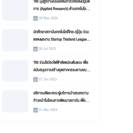
TNI มุ่งสู่ความเป็นเลิศในการวิจัยเชิงปฏิบัติ
การ (Applied Research) ด้านเทคโนโลยี
สารสนเทศ
08 May 2024
นักศึกษาสถาบันเทคโนโลยีไทย-ญี่ปุ่น ร่วม
แสดงผลงาน Startup Thailand League
2023
26 Jul 2023
TNI ร่วมโชว์รถไฟฟ้าดัดแปลงต้นแบบ เพื่อ
สนับสนุนการสร้างอุตสาหกรรมยานยนต์
ไฟฟ้าดัดแปลง (EV Conversion)
27 Jan 2023
อธิการบดีและคณะผู้บริหารนำเสนอความ
ก้าวหน้าในโครงการพัฒนาสถาบัน เพื่อขับ
เคลื่อน สถาบันเทคโนโลยีไทย-ญี่ปุ่น (TNI)
01 Mar 2024
สู่มหาวิทยาลัยดิจิทัล