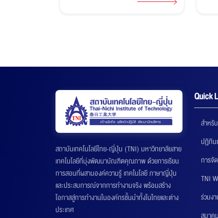
ัฒนธรรม
โอกาสการทำงานระดับสากล
นักศึ
Quick L
สำหรับ
ปฏิทิ
สถาบันเทคโนโลยีไทย-ญี่ปุ่น (TNI) มหาวิทยาลัยสาย
การจัด
เทคโนโลยีที่มุ่งพัฒนาบัณฑิตคุณภาพ ด้วยการเรียน
การสอนที่ผสานองค์ความรู้ เทคโนโลยี ภาษาญี่ปุ่น
TNI W
และประสบการณ์จากการทำงานจริง พร้อมสร้าง
ร่วมงา
โอกาสสู่การทำงานในองค์กรชั้นนำทั้งในไทยและต่าง
ประเทศ
สมาคมส